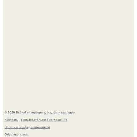
Это жилой комплекс в Париже, в пригороде нуази - ле -
гран.
В Японии бесплатно раздают дома самураев - звучит как
план на новую жизнь.
© 2026 Всё об интерьере для дома и квартиры
Контакты
Пользовательское соглашение
Политика конфидециальности
Обратная связь