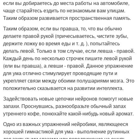
если вы добираетесь до места работы на автомобиле,
чаще старайтесь ездить по незнакомым вам улицам.
Таким образом развивается пространственная память.
Таким образом, если вы правша, то, что вы обычно
делаете правой рукой (причесываетесь, чистите зубы,
держите ложку во время еды и т. д. ), попытайтесь
делать левой. Только в том случае, если левша - правой.
Каждый день по несколько строчек пишите левой рукой
(ели вы правша), а левши - правой. Данное упражнение
для ума отлично стимулирует проводящие пути и
укрепляет связи между обоими полушариями мозга. Это
положительно сказывается на развитии интеллекта.
Задействовать новые цепочки нейронов помогут новые
запахи. Проснувшись, разнообразьте обычный запах
утреннего кофе, понюхайте какой-нибудь новый аромат.
Одно из важных упражнений нейробики, являющееся
хорошей гимнастикой для ума - выполнение рутинных
дел закрытыми глазами или передвижение на ощупь.