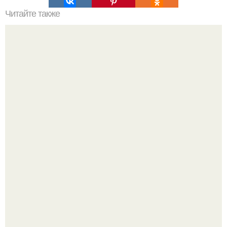
Читайте также
Cредство для чистки засоренного слива.
Привет всем дизайнерам интерьеров и не только!