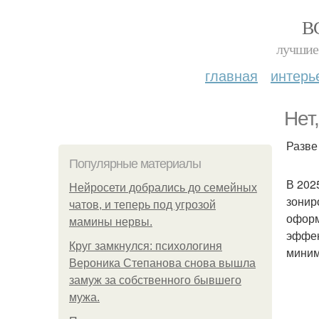
В
лучшие 
главная
интерь
Нет
Разве
Популярные материалы
В 202
Нейросети добрались до семейных
зонир
чатов, и теперь под угрозой
оформ
мамины нервы.
эффек
Круг замкнулся: психологиня
миним
Вероника Степанова снова вышла
замуж за собственного бывшего
мужа.