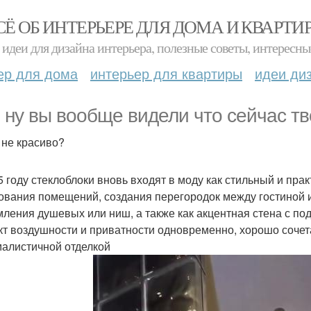
СЁ ОБ ИНТЕРЬЕРЕ ДЛЯ ДОМА И КВАРТИ
идеи для дизайна интерьера, полезные советы, интересны
ер для дома
интерьер для квартиры
идеи ди
, ну вы вообще видели что сейчас т
 не красиво?
5 году стеклоблоки вновь входят в моду как стильный и пра
ования помещений, создания перегородок между гостиной и
ления душевых или ниш, а также как акцентная стена с под
т воздушности и приватности одновременно, хорошо соче
алистичной отделкой