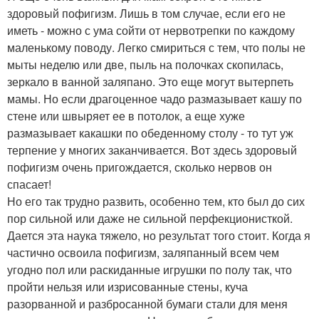
здоровый пофигизм. Лишь в том случае, если его не
иметь - можно с ума сойти от нервотрепки по каждому
маленькому поводу. Легко смириться с тем, что полы не
мыты неделю или две, пыль на полочках скопилась,
зеркало в ванной заляпано. Это еще могут вытерпеть
мамы. Но если драгоценное чадо размазывает кашу по
стене или швыряет ее в потолок, а еще хуже
размазывает какашки по обеденному столу - то тут уж
терпение у многих заканчивается. Вот здесь здоровый
пофигизм очень пригождается, сколько нервов он
спасает!
Но его так трудно развить, особенно тем, кто был до сих
пор сильной или даже не сильной перфекционисткой.
Дается эта наука тяжело, но результат того стоит. Когда я
частично освоила пофигизм, заляпанный всем чем
угодно пол или раскиданные игрушки по полу так, что
пройти нельзя или изрисованные стены, куча
разорванной и разбросанной бумаги стали для меня