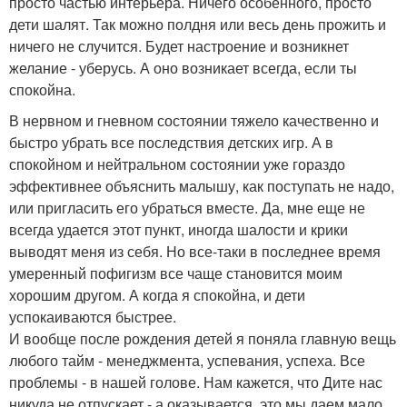
просто частью интерьера. Ничего особенного, просто
дети шалят. Так можно полдня или весь день прожить и
ничего не случится. Будет настроение и возникнет
желание - уберусь. А оно возникает всегда, если ты
спокойна.
В нервном и гневном состоянии тяжело качественно и
быстро убрать все последствия детских игр. А в
спокойном и нейтральном состоянии уже гораздо
эффективнее объяснить малышу, как поступать не надо,
или пригласить его убраться вместе. Да, мне еще не
всегда удается этот пункт, иногда шалости и крики
выводят меня из себя. Но все-таки в последнее время
умеренный пофигизм все чаще становится моим
хорошим другом. А когда я спокойна, и дети
успокаиваются быстрее.
И вообще после рождения детей я поняла главную вещь
любого тайм - менеджмента, успевания, успеха. Все
проблемы - в нашей голове. Нам кажется, что Дите нас
никуда не отпускает - а оказывается, это мы даем мало