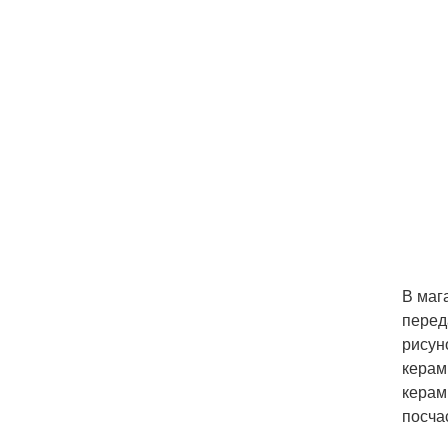
В маг
перед
рисун
керам
керам
посча