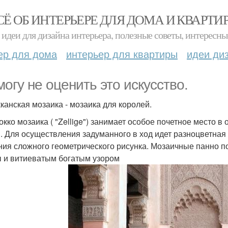
СЁ ОБ ИНТЕРЬЕРЕ ДЛЯ ДОМА И КВАРТИ
идеи для дизайна интерьера, полезные советы, интересны
ер для дома
интерьер для квартиры
идеи ди
могу не оценить это искусство.
канская мозаика - мозаика для королей.
окко мозаика ( "Zellige") занимает особое почетное место
. Для осуществления задуманного в ход идет разноцветная 
ния сложного геометрического рисунка. Мозаичные панно 
 и витиеватым богатым узором