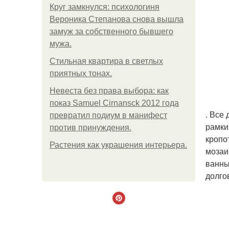
Круг замкнулся: психологиня
Вероника Степанова снова вышла
замуж за собственного бывшего
мужа.
Стильная квартира в светлых
приятных тонах.
Невеста без права выбора: как
показ Samuel Cirnansck 2012 года
. Все
превратил подиум в манифест
рамки
против принуждения.
кропо
Растения как украшения интерьера.
мозаи
ванны
долго