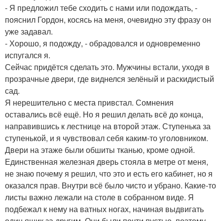
- Я предложил тебе сходить с нами или подождать, -
пояснил Гордон, косясь на меня, очевидно эту фразу он
уже задавал.
- Хорошо, я подожду, - обрадовался и одновременно
испугался я.
Сейчас придётся сделать это. Мужчины встали, уходя в
прозрачные двери, где виднелся зелёный и раскидистый
сад.
Я нерешительно с места привстал. Сомнения
оставались всё ещё. Но я решил делать всё до конца,
направившись к лестнице на второй этаж. Ступенька за
ступенькой, и я чувствовал себя каким-то уголовником.
Двери на этаже были обшиты тканью, кроме одной.
Единственная железная дверь стояла в метре от меня,
не знаю почему я решил, что это и есть его кабинет, но я
оказался прав. Внутри всё было чисто и убрано. Какие-то
листы важно лежали на столе в собранном виде. Я
подбежал к нему на ватных ногах, начиная выдвигать
один ящик за другим. Они были почти пустые, поэтому