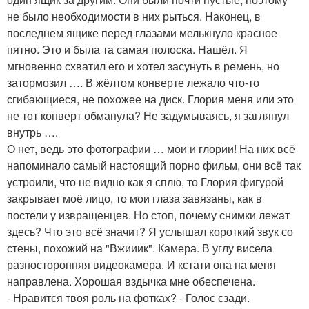
не было необходимости в них рыться. Наконец, в
последнем ящике перед глазами мелькнуло красное
пятно. Это и была та самая полоска. Нашёл. Я
мгновенно схватил его и хотел засунуть в ремень, но
затормозил …. В жёлтом конверте лежало что-то
сгибающиеся, не похожее на диск. Глория меня или это
не тот конверт обманула? Не задумываясь, я заглянул
внутрь ….
О нет, ведь это фотографии … мои и глории! На них всё
напоминало самый настоящий порно фильм, они всё так
устроили, что не видно как я сплю, то Глория фигурой
закрывает моё лицо, то мои глаза завязаны, как в
постели у извращенцев. Но стоп, почему снимки лежат
здесь? Что это всё значит? Я услышал короткий звук со
стены, похожий на "Вжииик". Камера. В углу висела
разносторонняя видеокамера. И кстати она на меня
направлена. Хорошая вздычка мне обеспечена.
- Нравится твоя роль на фотках? - Голос сзади.