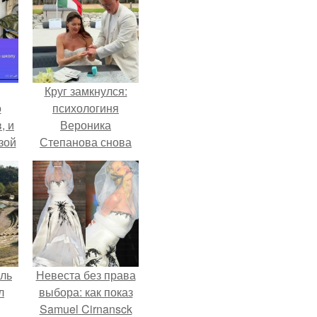
Круг замкнулся:
о
психологиня
, и
Вероника
зой
Степанова снова
ы.
вышла замуж за
собственного
бывшего мужа.
ель
Невеста без права
л
выбора: как показ
Samuel Cirnansck