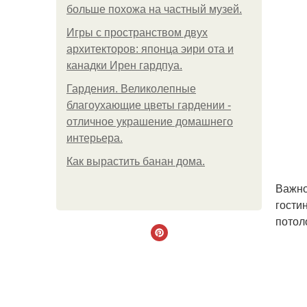
больше похожа на частный музей.
Игры с пространством двух
архитекторов: японца эири ота и
канадки Ирен гардпуа.
Гардения. Великолепные
благоухающие цветы гардении -
отличное украшение домашнего
интерьера.
Как вырастить банан дома.
Важно
гости
потол