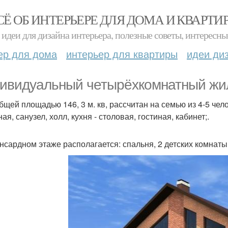
СЁ ОБ ИНТЕРЬЕРЕ ДЛЯ ДОМА И КВАРТИ
идеи для дизайна интерьера, полезные советы, интересны
ер для дома
интерьер для квартиры
идеи ди
ивидуальный четырёхкомнатный жил
бщей площадью 146, 3 м. кв, рассчитан на семью из 4-5 чел
ая, санузел, холл, кухня - столовая, гостиная, кабинет;.
нсардном этаже располагается: спальня, 2 детских комнаты,