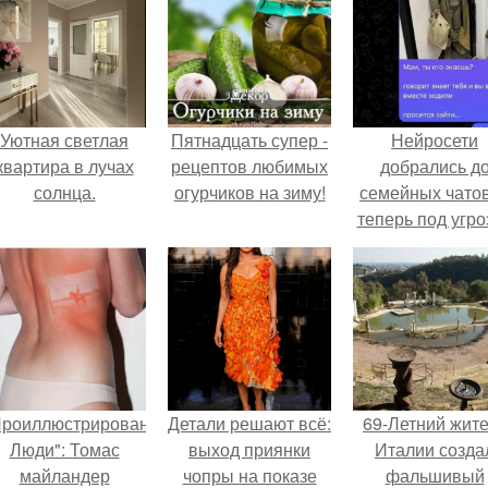
Уютная светлая
Пятнадцать супер -
Нейросети
квартира в лучах
рецептов любимых
добрались д
солнца.
огурчиков на зиму!
семейных чатов
теперь под угро
мамины нерв
Проиллюстрированные
Детали решают всё:
69-Летний жит
Люди": Томас
выход приянки
Италии созда
майландер
чопры на показе
фальшивый