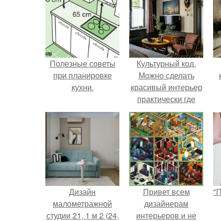
Полезные советы
Культурный код.
при планировке
Можно сделать
кухни.
красивый интерьер
практически где
угодно.
Дизайн
Привет всем
"
малометражной
дизайнерам
студии 21, 1 м 2 (24,
интерьеров и не