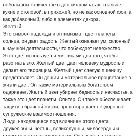
небольшом количестве в детских комнатах, спальне,
кухне и столовой, в прихожей, но не как основной фон, а
как добавочный, либо в элементах декора.
Желтый.
Это символ надежды и оптимизма - цвет планеты
солнца, он дает радость. Желтый означает ум, склонный
к научной деятельности, что побеждает невежество.
Этот цвет используется мистиками для того, чтобы
разогнать зло. Желтый цвет дает человеку мудрость и
делает его творящим. Желтый цвет спелую пшеницу
представляет. Он деньги и материальное процветание в
жизни дает. Он также материальным богатством
одаривает. Желтый цвет убирает бедность и несчастье, а
также это цвет планеты Юпитер. Он также обеспечивает
защиту в брачной жизни, предотвращает нездоровые
супружеские взаимоотношения.
Люди, находящиеся под влиянием этого цвета
дружелюбны, честны, великодушны, милосердны и
стремятся к высоким идеалам. Они всегда на все со