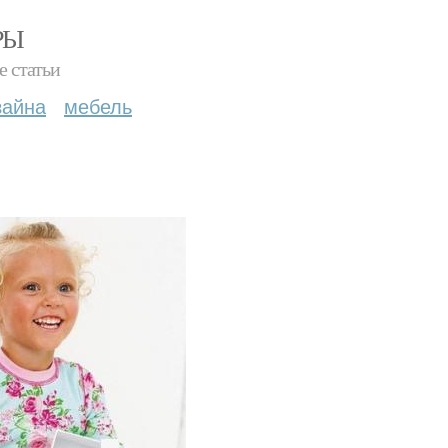
РЫ
е статьи
зайна
мебель