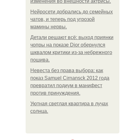
изменения во внешности актрисы.
Нейросети добрались до семейных
чатов, и теперь под угрозой
мамины нервы.
Детали решают всё: выход приянки
чопры на показе Dior обернулся
шквалом критики из-за небрежного
пошива.
Невеста без права выбора: как
показ Samuel Cirnansck 2012 года
превратил подиум в манифест
против принуждения.
Уютная светлая квартира в лучах
солнца.