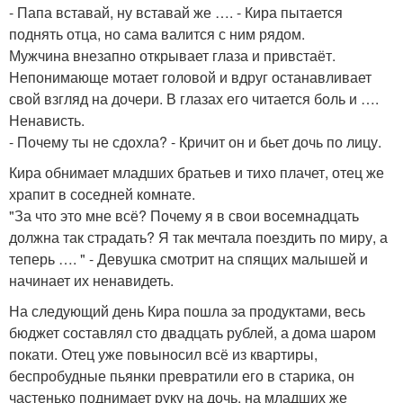
- Папа вставай, ну вставай же …. - Кира пытается
поднять отца, но сама валится с ним рядом.
Мужчина внезапно открывает глаза и привстаёт.
Непонимающе мотает головой и вдруг останавливает
свой взгляд на дочери. В глазах его читается боль и ….
Ненависть.
- Почему ты не сдохла? - Кричит он и бьет дочь по лицу.
Кира обнимает младших братьев и тихо плачет, отец же
храпит в соседней комнате.
"За что это мне всё? Почему я в свои восемнадцать
должна так страдать? Я так мечтала поездить по миру, а
теперь …. " - Девушка смотрит на спящих малышей и
начинает их ненавидеть.
На следующий день Кира пошла за продуктами, весь
бюджет составлял сто двадцать рублей, а дома шаром
покати. Отец уже повыносил всё из квартиры,
беспробудные пьянки превратили его в старика, он
частенько поднимает руку на дочь, на младших же