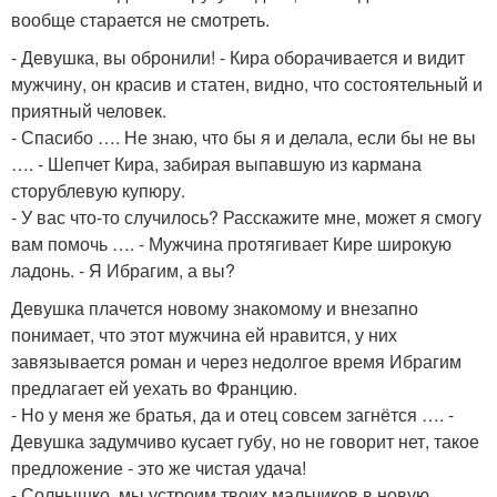
вообще старается не смотреть.
- Девушка, вы обронили! - Кира оборачивается и видит
мужчину, он красив и статен, видно, что состоятельный и
приятный человек.
- Спасибо …. Не знаю, что бы я и делала, если бы не вы
…. - Шепчет Кира, забирая выпавшую из кармана
сторублевую купюру.
- У вас что-то случилось? Расскажите мне, может я смогу
вам помочь …. - Мужчина протягивает Кире широкую
ладонь. - Я Ибрагим, а вы?
Девушка плачется новому знакомому и внезапно
понимает, что этот мужчина ей нравится, у них
завязывается роман и через недолгое время Ибрагим
предлагает ей уехать во Францию.
- Но у меня же братья, да и отец совсем загнётся …. -
Девушка задумчиво кусает губу, но не говорит нет, такое
предложение - это же чистая удача!
- Солнышко, мы устроим твоих мальчиков в новую