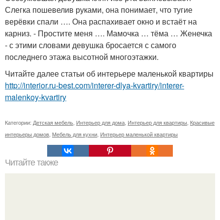
Слегка пошевелив руками, она понимает, что тугие
верёвки спали …. Она распахивает окно и встаёт на
карниз. - Простите меня …. Мамочка … тёма … Женечка
- с этими словами девушка бросается с самого
последнего этажа высотной многоэтажки.
Читайте далее статьи об интерьере маленькой квартиры
http://interior.ru-best.com/interer-dlya-kvartiry/interer-
malenkoy-kvartiry
Категории:
Детская мебель
,
Интерьер для дома
,
Интерьер для квартиры
,
Красивые
интерьеры домов
,
Мебель для кухни
,
Интерьер маленькой квартиры
Читайте также