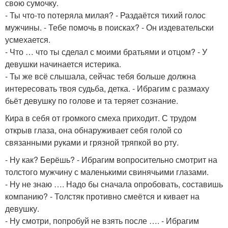
свою сумочку.
- Ты что-то потеряла милая? - Раздаётся тихий голос
мужчины. - Тебе помочь в поисках? - Он издевательски
усмехается.
- Что … что ты сделал с моими братьями и отцом? - У
девушки начинается истерика.
- Ты же всё слышала, сейчас тебя больше должна
интересовать твоя судьба, детка. - Ибрагим с размаху
бьёт девушку по голове и та теряет сознание.
Кира в себя от громкого смеха приходит. С трудом
открыв глаза, она обнаруживает себя голой со
связанными руками и грязной тряпкой во рту.
- Ну как? Берёшь? - Ибрагим вопросительно смотрит на
толстого мужчину с маленькими свинячьими глазами.
- Ну не знаю …. Надо бы сначала опробовать, составишь
компанию? - Толстяк противно смеётся и кивает на
девушку.
- Ну смотри, попробуй не взять после …. - Ибрагим