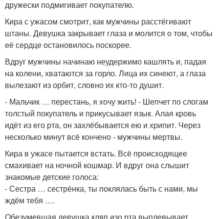
дружески подмигивает покупателю.
Кира с ужасом смотрит, как мужчины расстёгивают
штаны. Девушка закрывает глаза и молится о том, чтобы
её сердце остановилось поскорее.
Вдруг мужчины начинаю неудержимо кашлять и, падая
на колени, хватаются за горло. Лица их синеют, а глаза
вылезают из орбит, словно их кто-то душит.
- Мальчик … перестань, я хочу жить! - Шепчет по слогам
толстый покупатель и прикусывает язык. Алая кровь
идёт из его рта, он захлёбывается ею и хрипит. Через
несколько минут всё кончено - мужчины мертвы.
Кира в ужасе пытается встать. Всё происходящее
смахивает на ночной кошмар. И вдруг она слышит
знакомые детские голоса:
- Сестра … сестрёнка, ты поклялась быть с нами, мы
ждём тебя ….
Обезумевшая девушка кляп изо рта выплевывает.