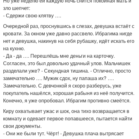
Но уже неделю ей каждую ночь снится покойная мать и
зло шепчет:
- Сдержи свою клятву ….
Очередной раз, проснувшись в слезах, девушка встаёт с
кровати. За окном уже давно рассвело. Ибрагима нигде
нет и девушка, накинув на себя рубашку, идёт искать его
на кухню.
- Да - да …. Перешлёшь мне деньги на карточку.
Согласен, это был довольно удачный улов. Мальчишек
разделали уже? - Секундная тишина. - Отлично, просто
замечательно …. Мужик сдох, ну папаша их? ….
Замечательно. С девчонкой я скоро разберусь, уже
покупатель нашёлся, хорошая рабыня из неё получится.
Конечно, я уже опробовал. Ибрагим противно смеётся.
Киру охватывает ужас и шок, она тихо возвращается в
комнату и одевает первое попавшееся, пытается найти
свои документы.
- Они же были тут. Чёрт! - Девушка плача вытрясает