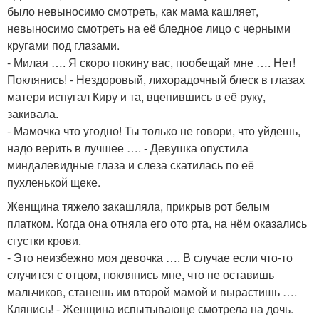
было невыносимо смотреть, как мама кашляет,
невыносимо смотреть на её бледное лицо с черными
кругами под глазами.
- Милая …. Я скоро покину вас, пообещай мне …. Нет!
Поклянись! - Нездоровый, лихорадочный блеск в глазах
матери испугал Киру и та, вцепившись в её руку,
закивала.
- Мамочка что угодно! Ты только не говори, что уйдешь,
надо верить в лучшее …. - Девушка опустила
миндалевидные глаза и слеза скатилась по её
пухленькой щеке.
Женщина тяжело закашляла, прикрыв рот белым
платком. Когда она отняла его ото рта, на нём оказались
сгустки крови.
- Это неизбежно моя девочка …. В случае если что-то
случится с отцом, поклянись мне, что не оставишь
мальчиков, станешь им второй мамой и вырастишь ….
Клянись! - Женщина испытывающе смотрела на дочь.