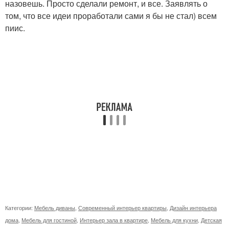
назовешь. Просто сделали ремонт, и все. Заявлять о
том, что все идеи проработали сами я бы не стал) всем
пиис.
Категории:
Мебель диваны
,
Современный интерьер квартиры
,
Дизайн интерьера
дома
,
Мебель для гостиной
,
Интерьер зала в квартире
,
Мебель для кухни
,
Детская