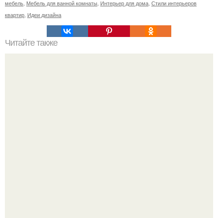
мебель
,
Мебель для ванной комнаты
,
Интерьер для дома
,
Стили интерьеров
квартир
,
Идеи дизайна
Читайте также
Маленькая ванная комнат 3. 5 кв.