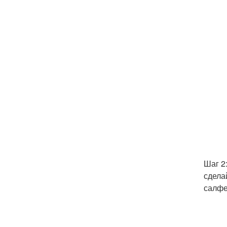
Шаг 2
сдела
салфе