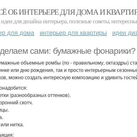
СЁ ОБ ИНТЕРЬЕРЕ ДЛЯ ДОМА И КВАРТИ
идеи для дизайна интерьера, полезные советы, интересны
ер для дома
интерьер для квартиры
идеи ди
делаем сами: бумажные фонарики?
умажные объемные ромбы (по - правильному, октаэдры) ст
инке или дню рождения, так и просто интерьерным сезонн
ков, можно создать интересную композицию и удивить гост
онадобится:
тки (разнообразных оттенков).
оронний скотч.
ицы.
а.
 или нитка.
укция: