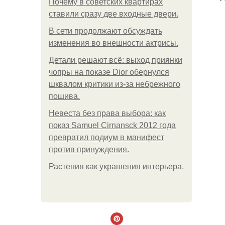
Почему в советских квартирах
ставили сразу две входные двери.
В сети продолжают обсуждать
изменения во внешности актрисы.
Детали решают всё: выход приянки
чопры на показе Dior обернулся
шквалом критики из-за небрежного
пошива.
Невеста без права выбора: как
показ Samuel Cirnansck 2012 года
превратил подиум в манифест
против принуждения.
Растения как украшения интерьера.