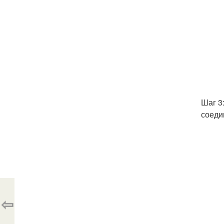
Шаг 3
соеди
⇦