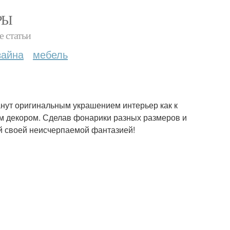
РЫ
е статьи
зайна
мебель
анут оригинальным украшением интерьер как к
ым декором. Сделав фонарики разных размеров и
ей своей неисчерпаемой фантазией!