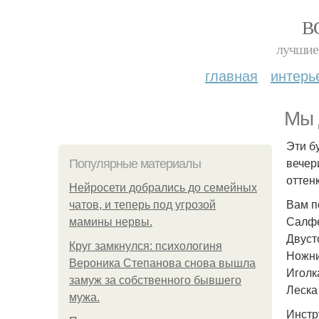
В
лучшие 
главная
интерь
Мы 
Эти б
вечер
Популярные материалы
оттен
Нейросети добрались до семейных
Вам п
чатов, и теперь под угрозой
Салфе
мамины нервы.
Двуст
Круг замкнулся: психологиня
Ножн
Вероника Степанова снова вышла
Иголк
замуж за собственного бывшего
Леска
мужа.
Инстр