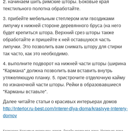
2. начинаем шить римские шторы. Боковые края
текстильного полотна обработайте.
3. прибейте мебельным степлером или гвоздиками
липучку к нижней стороне деревянного бруса (на него
будет крепиться штора. Верхний срез шторы также
обработайте и пришейте к ней оставшуюся часть
липучки. Это позволить вам снимать штору для стирки
так часто, как это необходимо.
4. выполните подворот на нижней части шторы (ширина
"Кармана" должна позволить вам вставить внутрь
утяжеляющую планку. 5. пристрочите отделочную кайму
по изнаночной части шторы. Рейки в образовавшиеся
"Карманы вставьте".
Далее читайте статьи о красивых интерьерах домов
http://interior.ru-best.com/interer-dlya-doma/krasivye-interery-
domov
Категории:
Красивые интерьеры домов
,
Дизайн интерьера дома
,
Интерьер дома