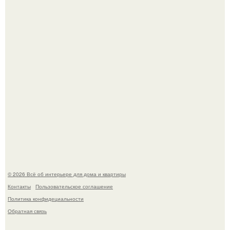
Откуда у дизайнера так много идей?
Привет всем дизайнерам интерьеров и не только!
© 2026 Всё об интерьере для дома и квартиры
Контакты
Пользовательское соглашение
Политика конфидециальности
Обратная связь