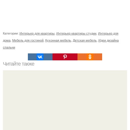
Категории:
Интерьер для квартиры
,
Интерьер квартиры студии
,
Интерьер для
дома
,
Мебель для гостиной
,
Кухонная мебель
,
Детская мебель
,
Идеи дизайна
спальни
Читайте также
Топ - 8 мест Москвы, где можно поесть на 200 рублей.