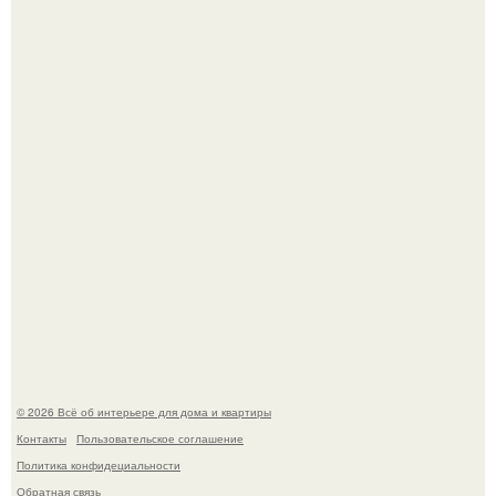
Откуда у дизайнера так много идей?
5 ошибок в планировке, из-за которых вы теряете метры.
© 2026 Всё об интерьере для дома и квартиры
Контакты
Пользовательское соглашение
Политика конфидециальности
Обратная связь