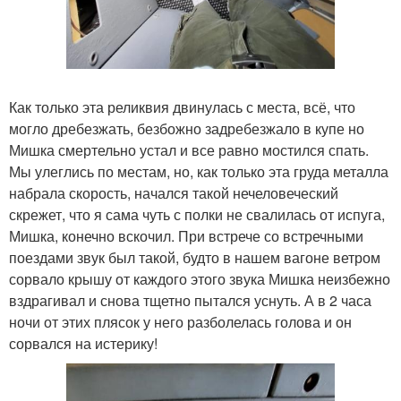
Как только эта реликвия двинулась с места, всё, что
могло дребезжать, безбожно задребезжало в купе но
Мишка смертельно устал и все равно мостился спать.
Мы улеглись по местам, но, как только эта груда металла
набрала скорость, начался такой нечеловеческий
скрежет, что я сама чуть с полки не свалилась от испуга,
Мишка, конечно вскочил. При встрече со встречными
поездами звук был такой, будто в нашем вагоне ветром
сорвало крышу от каждого этого звука Мишка неизбежно
вздрагивал и снова тщетно пытался уснуть. А в 2 часа
ночи от этих плясок у него разболелась голова и он
сорвался на истерику!