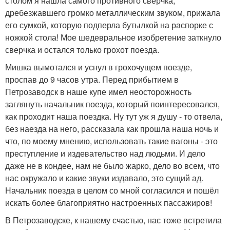
столом я нашла самого противного сверчка,
дребезжавшего громко металлическим звуком, прижала
его сумкой, которую подперла бутылкой на распорке с
ножкой стола! Мое шедевральное изобретение заткнуло
сверчка и остался только грохот поезда.
Мишка вымотался и уснул в грохочущем поезде,
проспав до 9 часов утра. Перед прибытием в
Петрозаводск в наше купе имел неосторожность
заглянуть начальник поезда, который поинтересовался,
как проходит наша поездка. Ну тут уж я душу - то отвела,
без наезда на него, рассказала как прошла наша ночь и
что, по моему мнению, использовать такие вагоны - это
преступление и издевательство над людьми. И дело
даже не в кондее, нам не было жарко, дело во всем, что
нас окружало и какие звуки издавало, это сущий ад.
Начальник поезда в целом со мной согласился и пошёл
искать более благоприятно настроенных пассажиров!
В Петрозаводске, к нашему счастью, нас тоже встретила