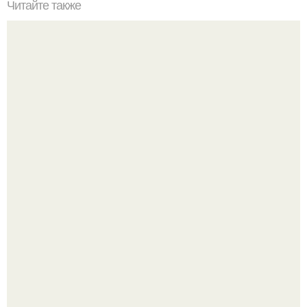
Читайте также
Советские мебельные стенки названия. Вещи века:
советские стенки 80-х.
В этом просторном пентхаусе с шестью спальнями
Александр Бирман живет со своей семьей.