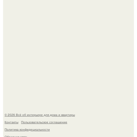
Среди сосен. Этот дом словно вырос среди деревьев, и
жизнь здесь течет в собственном ритме - спокойно, без
спешки и лишнего шума.
Дримскроллинг - новый формат мечтательности.
© 2026 Всё об интерьере для дома и квартиры
Контакты
Пользовательское соглашение
Политика конфидециальности
Обратная связь