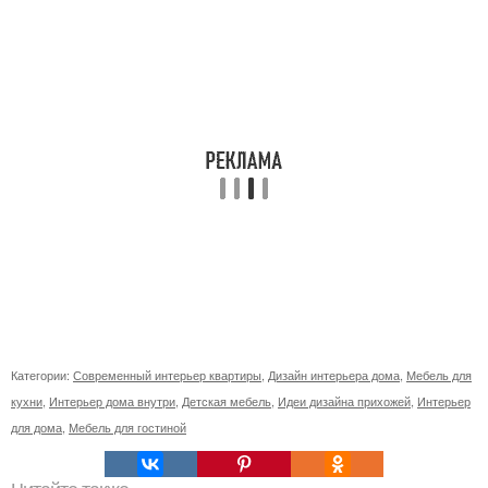
Категории:
Современный интерьер квартиры
,
Дизайн интерьера дома
,
Мебель для
кухни
,
Интерьер дома внутри
,
Детская мебель
,
Идеи дизайна прихожей
,
Интерьер
для дома
,
Мебель для гостиной