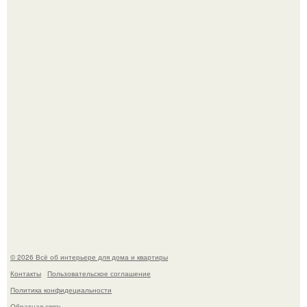
Кёнигсберг. Интерьер дома студенческого братства
"Германия".
Это жилой комплекс в Париже, в пригороде нуази - ле -
гран.
© 2026 Всё об интерьере для дома и квартиры
Контакты
Пользовательское соглашение
Политика конфидециальности
Обратная связь