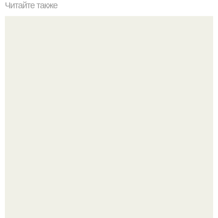
Читайте также
? 10. Достопримечательностей Турции, которые вы еще
не видели?
Дизайн малометражной студии 21, 1 м 2 (24, 9 м 2 с
балконом) в Краснодаре.