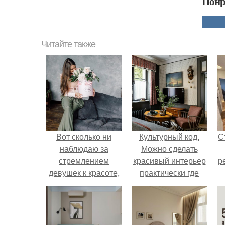
Понр
Читайте также
Вот сколько ни
Культурный код.
С
наблюдаю за
Можно сделать
стремлением
красивый интерьер
р
девушек к красоте,
практически где
прихожу к одному
угодно.
выводу: все
зависит от
внутреннего