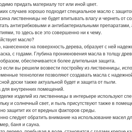
одимо придать материалу тот или иной цвет.
аких случаев хорошо подходит специальное масло с защито
сина лиственницы не будет впитывать влагу и чернеть от с
тать антигрибковыми и антибактериальными препаратами,
тиями, то здесь все это совершенно ни к чему.
ействует масло?
, нанесенное на поверхность дерева, образует с ней надеж
раска, с годами. Глубина проникновения масла в толщу дре
 образом, обеспечивается более длительная защита.
то если вы решили возвести постройку из лиственницы, исп
менные технологии позволяют создавать масла с надежной
сной доски также актуальной будет и защита от пыли.
 для внутренних помещений.
тделке изделий из лиственницы в интерьере используют сп
льку и солнечный свет, и пыль присутствуют также в помещ
но защитит их от вредных факторов среды.
нно следует обратить внимание на использование масел дл
мер, баня и сауна.
это дерево, пребывая в воде, становится с годами крепче ка