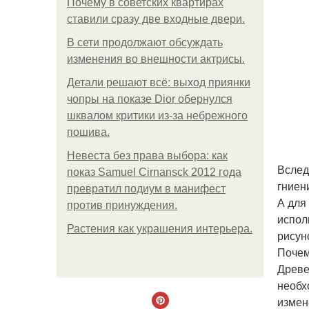
Почему в советских квартирах
ставили сразу две входные двери.
В сети продолжают обсуждать
изменения во внешности актрисы.
Детали решают всё: выход приянки
чопры на показе Dior обернулся
шквалом критики из-за небрежного
пошива.
Невеста без права выбора: как
Вслед
показ Samuel Cirnansck 2012 года
гниен
превратил подиум в манифест
А для
против принуждения.
испол
Растения как украшения интерьера.
рисун
Почем
Древе
необх
измен