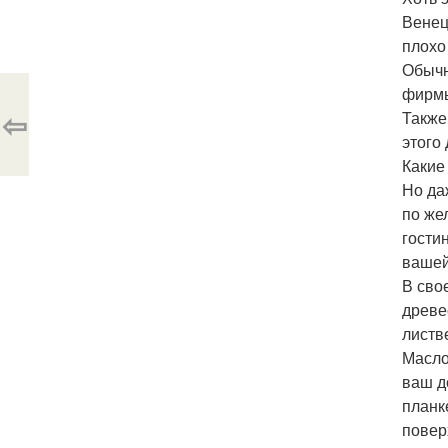
Венец
плохо
Обычн
фирмы
⇦
Также
этого
Какие
Но да
по же
гости
вашей
В сво
древе
листв
Масло
ваш д
планк
повер