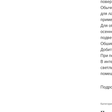
повер
Обычн
для л
приме
Для о
осенн
подве
Обшив
Добит
При п
В инт
светл
помещ
Подро
Категори