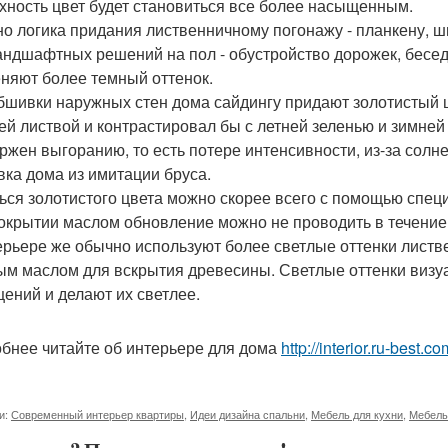
хность цвет будет становиться все более насыщенным.
о логика придания лиственничному погонажу - планкену, шпо
андшафтных решений на пол - обустройство дорожек, беседок
няют более темный оттенок.
бшивки наружных стен дома сайдингу придают золотистый 
ей листвой и контрастировал бы с летней зеленью и зимней 
ржен выгоранию, то есть потере интенсивности, из-за солн
ка дома из имитации бруса.
ься золотистого цвета можно скорее всего с помощью спец
окрытии маслом обновление можно не проводить в течение 
ерьере же обычно используют более светлые оттенки лист
ым маслом для вскрытия древесины. Светлые оттенки визу
ений и делают их светлее.
бнее читайте об интерьере для дома
http://interior.ru-best.
и:
Современный интерьер квартиры
,
Идеи дизайна спальни
,
Мебель для кухни
,
Мебель