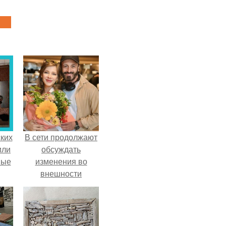
ких
В сети продолжают
или
обсуждать
ные
изменения во
внешности
актрисы.