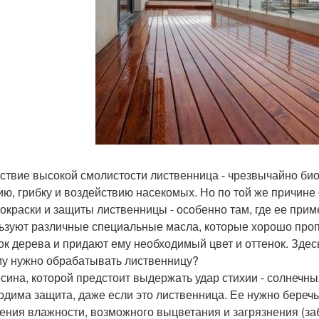
ствие высокой смолистости лиственница - чрезвычайно био
ию, грибку и воздействию насекомых. Но по той же причине
 окраски и защиты лиственницы - особенно там, где ее прим
ьзуют различные специальные масла, которые хорошо про
ок дерева и придают ему необходимый цвет и оттенок. Здес
у нужно обрабатывать лиственницу?
сина, которой предстоит выдержать удар стихии - солнечных
одима защита, даже если это лиственница. Ее нужно береч
ения влажности, возможного выцветания и загрязнения (заб