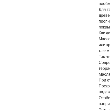
необх
Для т
древе
пропи
покры
Как д
Масло
или к
таким
Так ч
Совре
терра
Масла
При о
Поско
надеж
Особе
напри
Хоть 