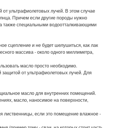
й от ультрафиолетовых лучей. В этом случае
олнца. Причем если другие породы нужно
 а также специальными водоотталкивающими
ное сцепление и не будет шелушиться, как лак
весного массива - около одного миллиметра,
ользовать масло просто необходимо.
 защитой от ультрафиолетовых лучей. Для
ециальное масло для внутренних помещений.
ениях, масло, наносимое на поверхности,
я лиственницы, если это помещение влажное -
мня (пример тому - сваи, на которых стоит часть