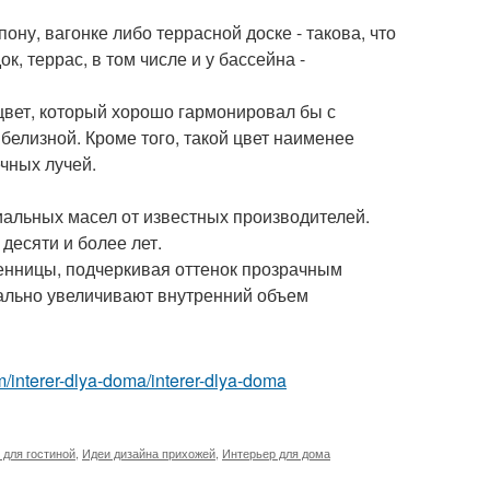
ну, вагонке либо террасной доске - такова, что
, террас, в том числе и у бассейна -
цвет, который хорошо гармонировал бы с
белизной. Кроме того, такой цвет наименее
ечных лучей.
иальных масел от известных производителей.
десяти и более лет.
венницы, подчеркивая оттенок прозрачным
ально увеличивают внутренний объем
com/interer-dlya-doma/interer-dlya-doma
 для гостиной
,
Идеи дизайна прихожей
,
Интерьер для дома