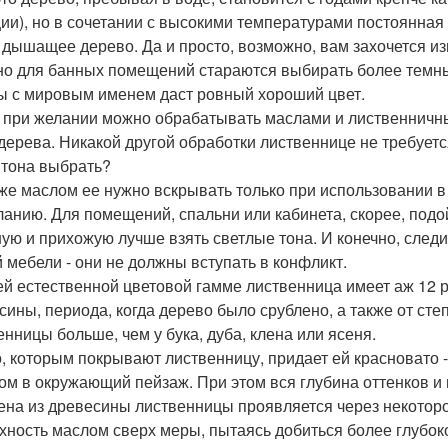
ии), но в сочетании с высокими температурами постоянная
 дышащее дерево. Да и просто, возможно, вам захочется и
о для банных помещений стараются выбирать более темн
 с мировым именем даст ровный хороший цвет.
 при желании можно обрабатывать маслами и лиственничный
 дерева. Никакой другой обработки лиственнице не требует
 тона выбрать?
же маслом ее нужно вскрывать только при использовании в 
ланию. Для помещений, спальни или кабинета, скорее, подой
ную и прихожую лучше взять светлые тона. И конечно, следи
 мебели - они не должны вступать в конфликт.
ей естественной цветовой гамме лиственница имеет аж 12 р
сины, периода, когда дерево было срублено, а также от сте
енницы больше, чем у бука, дуба, клена или ясеня.
, которым покрывают лиственницу, придает ей красновато -
ом в окружающий пейзаж. При этом вся глубина оттенков и
ена из древесины лиственницы проявляется через некоторое
хность маслом сверх меры, пытаясь добиться более глубоко