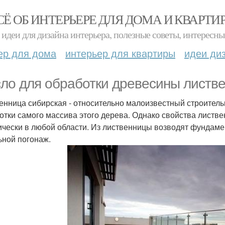
СЁ ОБ ИНТЕРЬЕРЕ ДЛЯ ДОМА И КВАРТИ
идеи для дизайна интерьера, полезные советы, интересны
ер для дома
интерьер для квартиры
идеи ди
ло для обработки древесины листв
енница сибирская - относительно малоизвестный строитель
отки самого массива этого дерева. Однако свойства листв
ически в любой области. Из лиственницы возводят фундамен
ьной погонаж.