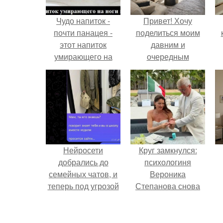
Чудо напиток -
Привет! Хочу
почти панацея -
поделиться моим
этот напиток
давним и
умирающего на
очередным
ноги поставит!
неопубликованным
проектом.
Нейросети
Круг замкнулся:
добрались до
психологиня
семейных чатов, и
Вероника
теперь под угрозой
Степанова снова
мамины нервы.
вышла замуж за
собственного
бывшего мужа.