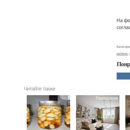
На фо
согла
Категори
мебель
,
Понр
Читайте также