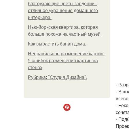
благоухающие цветы гардении -
отличное украшение домашнего
интерьера.
Нью-йоркская квартира, которая
больше похожа на частный музей.
Как вырастить банан дома.
Неправильное размещение картин.
5 ошибок размещения картин на
стенах
Рубрика: "Студия Дизайна".
- Раз
- В п
всево
- Рек
сочета
- Под
Проек