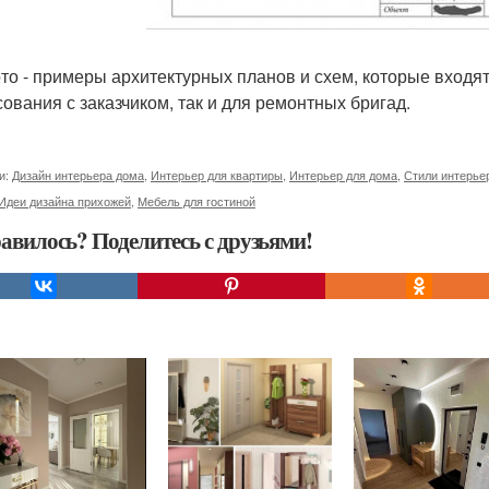
то - примеры архитектурных планов и схем, которые входят
сования с заказчиком, так и для ремонтных бригад.
и:
Дизайн интерьера дома
,
Интерьер для квартиры
,
Интерьер для дома
,
Стили интерье
Идеи дизайна прихожей
,
Мебель для гостиной
авилось? Поделитесь с друзьями!