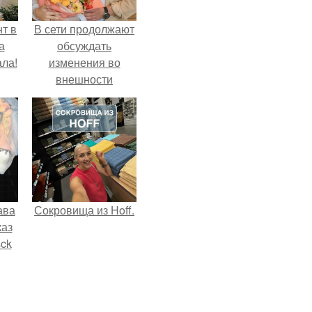
т в
В сети продолжают
а
обсуждать
ла!
изменения во
внешности
актрисы.
ава
Сокровища из Hoff.
каз
sck
иум
тив
.