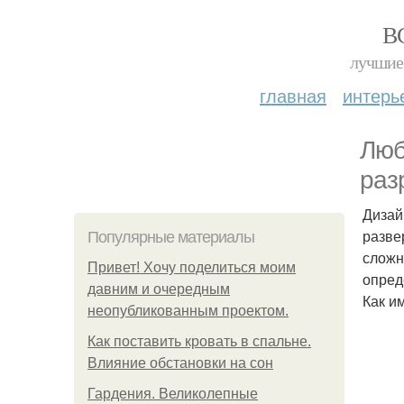
В
лучшие 
главная
интерь
Люб
раз
Дизай
разве
Популярные материалы
сложн
Привет! Хочу поделиться моим
опред
давним и очередным
Как и
неопубликованным проектом.
Как поставить кровать в спальне.
Влияние обстановки на сон
Гардения. Великолепные