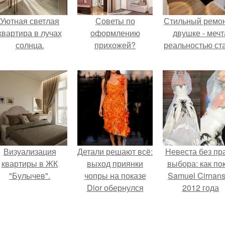
Уютная светлая
Советы по
Стильный ремон
квартира в лучах
оформлению
двушке - мечт
солнца.
прихожей?
реальностью ста
Визуализация
Детали решают всё:
Невеста без пр
квартиры в ЖК
выход приянки
выбора: как по
"Булычев".
чопры на показе
Samuel Cirnan
Dior обернулся
2012 года
шквалом критики
превратил под
из-за небрежного
в манифест про
пошива.
принуждения