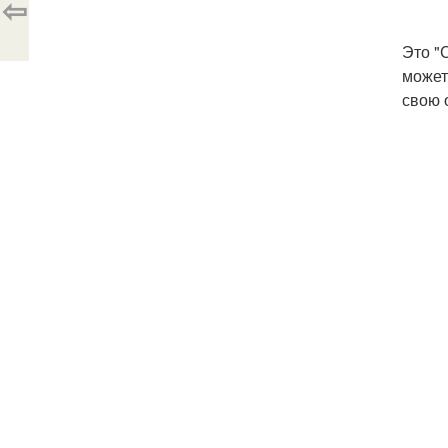
⇦
Это "
может
свою 