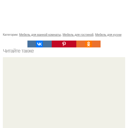
Категории:
Мебель для ванной комнаты
,
Мебель для гостиной
,
Мебель для кухни
Читайте также
Чудо напиток - почти панацея - этот напиток умирающего
на ноги поставит!