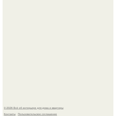
Невеста без права выбора: как показ Samuel Cirnansck
2012 года превратил подиум в манифест против
принуждения.
Три года назад мы купили борщевичное поле и
придумали мечту!
© 2026 Всё об интерьере для дома и квартиры
Контакты
Пользовательское соглашение