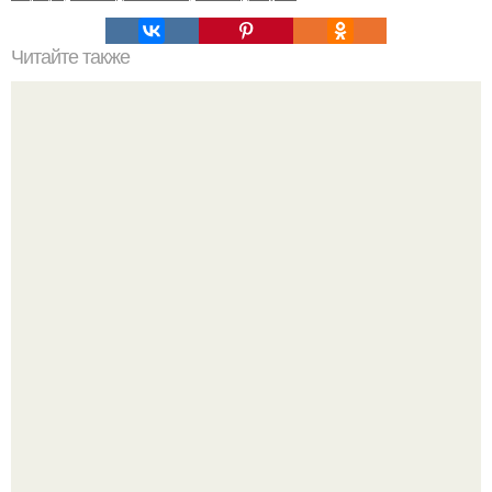
Читайте также
5 кафе Петербурга с "Фишкой".
Стильный ремонт в двушке - мечта реальностью стала!