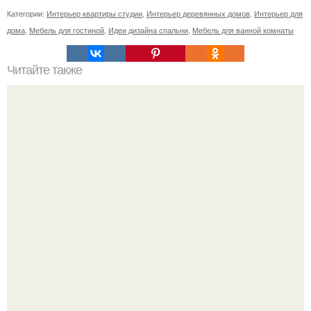
Категории:
Интерьер квартиры студии
,
Интерьер деревянных домов
,
Интерьер для
дома
,
Мебель для гостиной
,
Идеи дизайна спальни
,
Мебель для ванной комнаты
Читайте также
Ммм …. У бегемота подоспела новая подборка
интерьеров детских комнат.