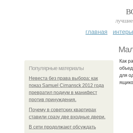
В
лучшие 
главная
интерь
Мал
Как р
объед
Популярные материалы
для о
Невеста без права выбора: как
ящико
показ Samuel Cirnansck 2012 года
превратил подиум в манифест
против принуждения.
Почему в советских квартирах
ставили сразу две входные двери.
В сети продолжают обсуждать