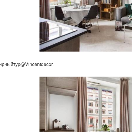
ирныйтур@Vincentdecor.