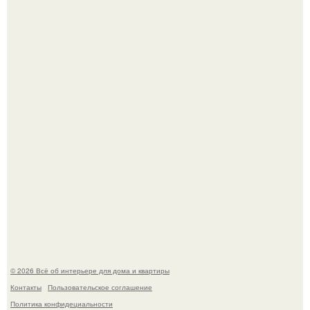
5 ошибок в планировке, из-за которых вы теряете метры.
"Проиллюстрированные Люди": Томас майландер
превратил солнечные ожоги в арт - объект.
© 2026 Всё об интерьере для дома и квартиры
Контакты
Пользовательское соглашение
Политика конфидециальности