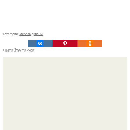
Категории:
Мебель диваны
Читайте также
День добрый. Подскажите дизайн для "Мальчика" 32
года.