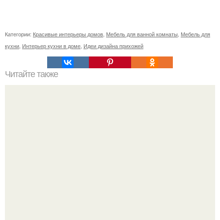
Категории:
Красивые интерьеры домов
,
Мебель для ванной комнаты
,
Мебель для
кухни
,
Интерьер кухни в доме
,
Идеи дизайна прихожей
Читайте также
Зимняя замена окон: возможно ли и безопасно ли