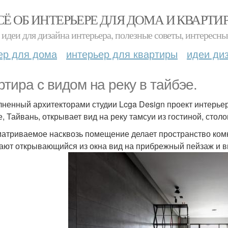
СЁ ОБ ИНТЕРЬЕРЕ ДЛЯ ДОМА И КВАРТИ
идеи для дизайна интерьера, полезные советы, интересны
ер для дома
интерьер для квартиры
идеи ди
ртира с видом на реку в тайбэе.
ненный архитекторами студии Lcga Design проект интерье
е, Тайвань, открывает вид на реку тамсуи из гостиной, столо
атриваемое насквозь помещение делает пространство ком
ают открывающийся из окна вид на прибрежный пейзаж и 