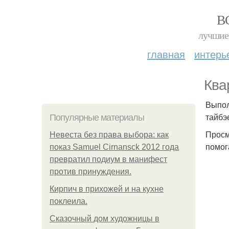
В
лучшие 
главная
интерь
Ква
Выпол
тайбэ
Популярные материалы
Просм
Невеста без права выбора: как
помог
показ Samuel Cirnansck 2012 года
превратил подиум в манифест
против принуждения.
Кирпич в прихожей и на кухне
поклеила.
Сказочный дом художницы в