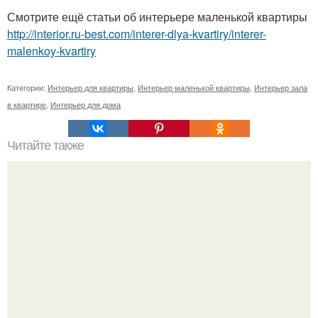
Смотрите ещё статьи об интерьере маленькой квартиры
http://interior.ru-best.com/interer-dlya-kvartiry/interer-
malenkoy-kvartiry
Категории:
Интерьер для квартиры
,
Интерьер маленькой квартиры
,
Интерьер зала
в квартире
,
Интерьер для дома
Читайте также
Журнал: мой уютный дом номер 9 (сентябрь 2015).