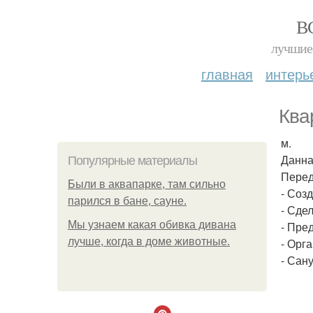
В
лучшие 
главная
интерь
Ква
м.
Данна
Популярные материалы
Перед
Были в аквапарке, там сильно
- Соз
парился в бане, сауне.
- Сде
Мы узнаем какая обивка дивана
- Пре
лучше, когда в доме животные.
- Орг
- Сан