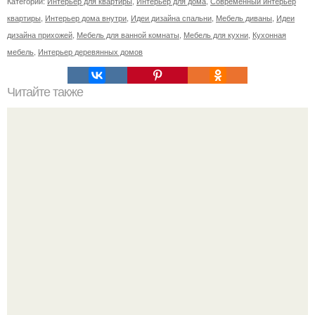
Категории:
Интерьер для квартиры
,
Интерьер для дома
,
Современный интерьер
квартиры
,
Интерьер дома внутри
,
Идеи дизайна спальни
,
Мебель диваны
,
Идеи
дизайна прихожей
,
Мебель для ванной комнаты
,
Мебель для кухни
,
Кухонная
мебель
,
Интерьер деревянных домов
Читайте также
Любовное гнездышко: в каких домах живут канье уэст с
Ким кардашьян, Брэд питт с Анджелиной Джоли и другие
пары.