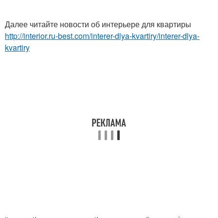
Далее читайте новости об интерьере для квартиры
http://interior.ru-best.com/interer-dlya-kvartiry/interer-dlya-
kvartiry