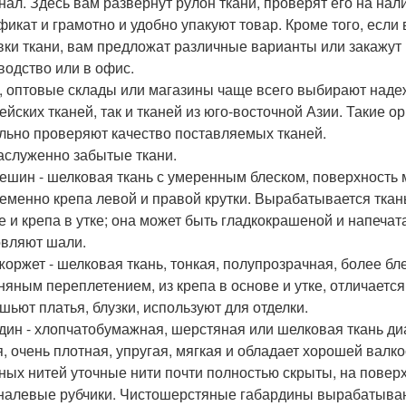
нал. Здесь вам развернут рулон ткани, проверят его на нал
фикат и грамотно и удобно упакуют товар. Кроме того, если 
вки ткани, вам предложат различные варианты или закажут 
водство или в офис.
, оптовые склады или магазины чаще всего выбирают наде
ейских тканей, так и тканей из юго-восточной Азии. Такие 
льно проверяют качество поставляемых тканей.
заслуженно забытые ткани.
ешин - шелковая ткань с умеренным блеском, поверхность 
еменно крепа левой и правой крутки. Вырабатывается ткан
е и крепа в утке; она может быть гладкокрашеной и напечат
овляют шали.
жоржет - шелковая ткань, тонкая, полупрозрачная, более 
няным переплетением, из крепа в основе и утке, отличается
 шьют платья, блузки, используют для отделки.
дин - хлопчатобумажная, шерстяная или шелковая ткань ди
я, очень плотная, упругая, мягкая и обладает хорошей вал
ных нитей уточные нити почти полностью скрыты, на повер
налевые рубчики. Чистошерстяные габардины вырабатывают