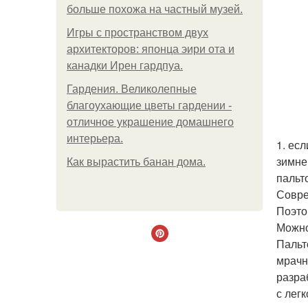
больше похожа на частный музей.
Игры с пространством двух
архитекторов: японца эири ота и
канадки Ирен гардпуа.
Гардения. Великолепные
благоухающие цветы гардении -
отличное украшение домашнего
интерьера.
1. ес
зимне
Как вырастить банан дома.
пальт
Совре
Поэто
Можно
Пальт
мрачн
разра
с лег