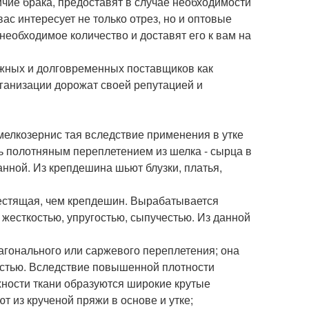
ичие брака, предоставят в случае необходимости
вас интересует не только отрез, но и оптовые
необходимое количество и доставят его к вам на
жных и долговременных поставщиков как
организации дорожат своей репутацией и
мелкозернис тая вследствие применения в утке
ь полотняным переплетением из шелка - сырца в
анной. Из крепдешина шьют блузки, платья,
блестящая, чем крепдешин. Вырабатывается
 жесткостью, упругостью, сыпучестью. Из данной
агонального или саржевого переплетения; она
костью. Вследствие повышенной плотности
хности ткани образуются широкие крутые
 из крученой пряжи в основе и утке;