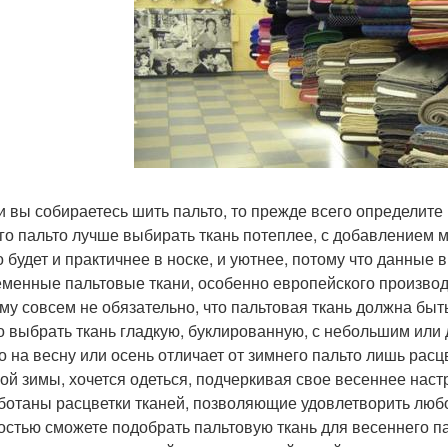
ли вы собираетесь шить пальто, то прежде всего определите 
го пальто лучше выбирать ткань потеплее, с добавлением 
о будет и практичнее в носке, и уютнее, потому что данные 
менные пальтовые ткани, особенно европейского производс
му совсем не обязательно, что пальтовая ткань должна быть
 выбрать ткань гладкую, буклированную, с небольшим или
о на весну или осень отличает от зимнего пальто лишь расц
ой зимы, хочется одеться, подчеркивая свое весеннее нас
ботаны расцветки тканей, позволяющие удовлетворить люб
костью сможете подобрать пальтовую ткань для весеннего па