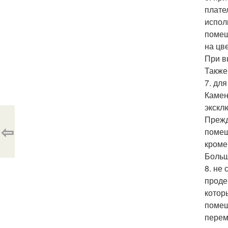
плате
испол
помещ
на цв
При в
Также
7. дл
Камен
экскл
Прежд
⇦
помещ
кроме
Больш
8. не
проде
котор
помещ
перем