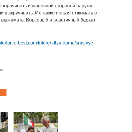
выворачивать изнаночной стороной наружу.
ли выкручивать. Их также нельзя отжимать в
о выжимать. Ворсовый и эластичный бархат
interior.ru-best.com/interer-dlya-doma/krasivye-
мов