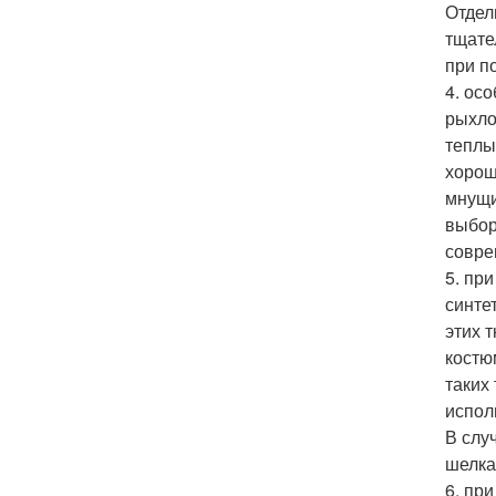
Отдел
тщате
при п
4. ос
рыхло
теплы
хорош
мнущи
выбор
совре
5. пр
синте
этих 
костю
таких
испол
В слу
шелка
6. пр