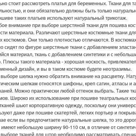
ьно стоит рассмотреть платья для беременных. Ткани для т
льностью, и они обязательно должны быть только натуральн
ошиве таких платьев используют натуральный трикотаж.
обое внимание при выборе шерстяной ткани для пошива кос
сти материала. Различают шерстяные костюмные ткани для 
х костюмов. Они только плотностью отличаются. В костюмах
о сидят по фигуре шерстяные ткани с добавлением эластана
йся материал, ткань с добавлением синтетики и с неболь
. Плюсы такого материала - хорошая носкость, привлекате
менный дизайн, и вы в таком костюме будете неотразимы.
и выборе шелка нужно обратить внимание на расцветку. Нат
тическим шелкам относятся шифоны, креп сатин, атласы и 
тканей. Можно практически любой оттенок выбрать. Такие тк
мов. Широко их использование при пошиве театральных кост
 тканей шьют корпоративную одежду, поскольку они универ
ьзуют даже при пошиве скатертей, легких портьер и покрыв
чае если вы предпочитаете натуральные шелка, то это дорог
 имеют небольшую ширину 90-110 см, в отличие от синтетич
и выборе тканей для штор необходимо рассматривать специ