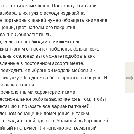
о - это тяжелые ткани. Поскольку эти ткани
выбирать их нужно исходя из дизайна
ре портьерных тканей нужно обращать внимание
ещении, цвет напольного покрытия.
ла "не Собирать" пыль.
, если это необходимо, утяжелитель.
аким тканям относятся гобелены, флоки, кож.
ельных салонах вы сможете подобрать как
тавленные в постоянном ассортименте.
 подходить к выбранной модели мебели и к
⇨
 рисунку. Она должна быть приятна на ощупь. И,
бельных тканей.
еречисленными характеристиками.
фессиональная работа заключается в том, чтобы
ьтацию и показать все варианты тканей,
деленном оснащении помещения. К таким
склады тканей, где есть большой выбор тканей,
ойный инструмент) и конечно же грамотный