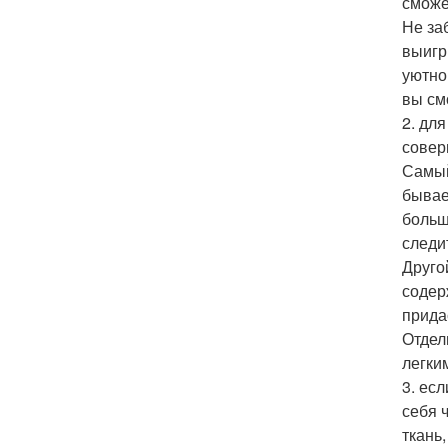
сможе
Не за
выигр
уютно
вы см
2. дл
совер
Самый
бывае
больш
следи
Друго
содер
прида
Отдел
легки
3. ес
себя 
ткань