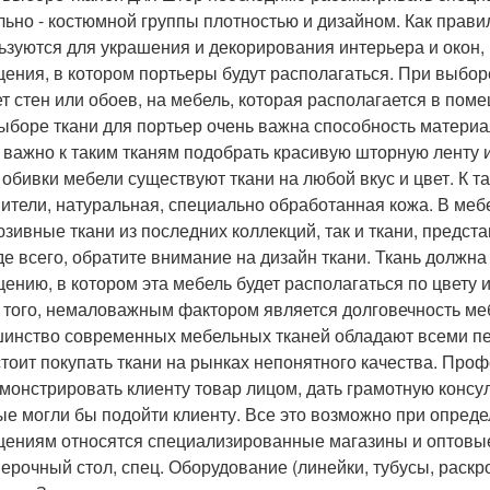
льно - костюмной группы плотностью и дизайном. Как правил
ьзуются для украшения и декорирования интерьера и окон, 
ения, в котором портьеры будут располагаться. При выбо
ет стен или обоев, на мебель, которая располагается в пом
ыборе ткани для портьер очень важна способность материа
 важно к таким тканям подобрать красивую шторную ленту и
я обивки мебели существуют ткани на любой вкус и цвет. К т
ители, натуральная, специально обработанная кожа. В меб
юзивные ткани из последних коллекций, так и ткани, предс
е всего, обратите внимание на дизайн ткани. Ткань должна
ению, в котором эта мебель будет располагаться по цвету и
 того, немаловажным фактором является долговечность ме
инство современных мебельных тканей обладают всеми п
 стоит покупать ткани на рынках непонятного качества. Про
монстрировать клиенту товар лицом, дать грамотную консул
ые могли бы подойти клиенту. Все это возможно при опре
ениям относятся специализированные магазины и оптовые 
ерочный стол, спец. Оборудование (линейки, тубусы, раскр