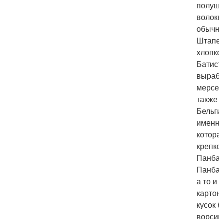
полуш
волок
обычн
Штапе
хлопк
Батис
выраб
мерсе
также
Бельг
именн
котор
крепк
Панба
Панба
а то 
карто
кусок
ворси