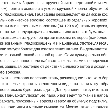
ерстяные габардины - из крученой чистошерстяной или см
ном) пряжи в основе и в утке из крученой хлопчатобумажно
о гладкокрашеная. Габардины рекомендуют на дамские кос
ль - химическое волокно, состоящее из отдельных коротких 
овым или шерстяным волокнам (34-120 мм); ткань из пряжи,
т - тонкая, полупрозрачная льняная или хлопчатобумажная 
атываемая из кручёной пряжи высоких номеров (наиболее 
ризованным, гладкокрашеным и набивным. Употребляется для
 как полуфабрикат для изготовления кальки. Выделываетс
ии, из самой тонкой льняной пряжи. Сама культура льна об
о: все засеянное поле набивается колышками с поперечными
ая, защищая растение от действия сильного ветра и дождя,
ого волокна.
рхат - шелковая ворсовая ткань, разновидность тонкого б
рхат нельзя хранить в сложенном виде - на ткани могут обр
и невозможно будет разгладить. Для хранения накрутите ткан
на. Панбархат утюжат без пара. Утюг ведут по ткани в напр
 бархата, положенный ворсом кверху на обычную подстилку.
нки подстилки и меньше сминаются. Можно также использ