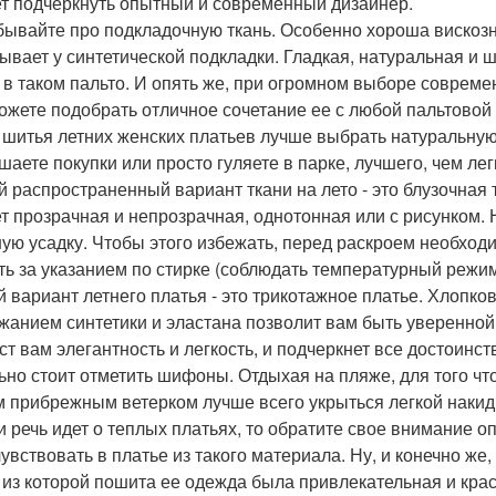
т подчеркнуть опытный и современный дизайнер.
бывайте про подкладочную ткань. Особенно хороша вискозн
ывает у синтетической подкладки. Гладкая, натуральная и 
 в таком пальто. И опять же, при огромном выборе совреме
ожете подобрать отличное сочетание ее с любой пальтовой 
я шитья летних женских платьев лучше выбрать натуральную
шаете покупки или просто гуляете в парке, лучшего, чем лег
 распространенный вариант ткани на лето - это блузочная т
т прозрачная и непрозрачная, однотонная или с рисунком. 
ую усадку. Чтобы этого избежать, перед раскроем необходи
ть за указанием по стирке (соблюдать температурный режим
й вариант летнего платья - это трикотажное платье. Хлопк
жанием синтетики и эластана позволит вам быть уверенной 
ст вам элегантность и легкость, и подчеркнет все достоинс
ьно стоит отметить шифоны. Отдыхая на пляже, для того что
м прибрежным ветерком лучше всего укрыться легкой накид
ли речь идет о теплых платьях, то обратите свое внимание о
чувствовать в платье из такого материала. Ну, и конечно ж
, из которой пошита ее одежда была привлекательная и кра