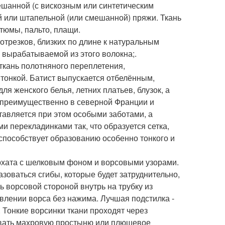
ешанной (с вискозным или синтетическим
й или штапельной (или смешанной) пряжи. Ткань
тюмы, пальто, плащи.
отрезков, близких по длине к натуральным
 вырабатываемой из этого волокна;.
ткань полотняного переплетения,
тонкой. Батист выпускается отбелённым,
 женского белья, летних платьев, блузок, а
я преимущественно в северной Франции и
ставляется при этом особыми заботами, а
 перекладинками так, что образуется сетка,
 способствует образованию особенно тонкого и
архата с шелковым фоном и ворсовыми узорами.
азоваться сгибы, которые будет затруднительно,
ь ворсовой стороной внутрь на трубку из
авлении ворса без нажима. Лучшая подстилка -
 Тонкие ворсинки ткани проходят через
овать махровую простыню или плюшевое