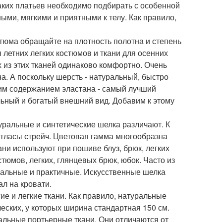
аких платьев необходимо подбирать с особенной
ыми, мягкими и приятными к телу. Как правило,
тюма обращайте на плотность полотна и степень
летних легких костюмов и ткани для осенних
 из этих тканей одинаково комфортно. Очень
. А поскольку шерсть - натуральный, быстро
шим содержанием эластана - самый лучший
льный и богатый внешний вид. Добавим к этому
уральные и синтетические шелка различают. К
атласы стрейч. Цветовая гамма многообразна
ани используют при пошиве блуз, брюк, легких
юмов, легких, глянцевых брюк, юбок. Часто из
сальные и практичные. Искусственные шелка
ал на кровати.
ие и легкие ткани. Как правило, натуральные
еских, у которых ширина стандартная 150 см.
альные портьерные ткани. Они отличаются от