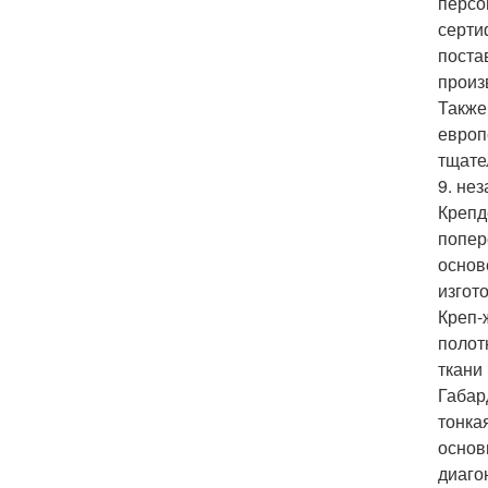
персо
серти
поста
произ
Также
европ
тщате
9. не
Крепд
попер
основ
изгот
Креп-
полот
ткани
Габар
тонка
основ
диаго