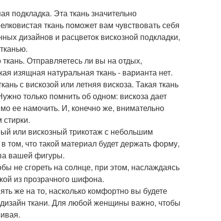
ая подкладка. Эта ткань значительно
шелковистая ткань поможет вам чувствовать себя
нных дизайнов и расцветок вискозной подкладки,
тканью.
 ткань. Отправляетесь ли вы на отдых,
кая изящная натуральная ткань - варианта нет.
кань с вискозой или летняя вискоза. Такая ткань
Нужно только помнить об одном: вискоза дает
мо ее намочить. И, конечно же, внимательно
 стирки.
овый или вискозный трикотаж с небольшим
в том, что такой материал будет держать форму,
тва вашей фигуры.
бы не сгореть на солнце, при этом, наслаждаясь
кой из прозрачного шифона.
пять же на то, насколько комфортно вы будете
е, дизайн ткани. Для любой женщины важно, чтобы
сивая.