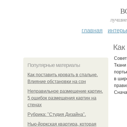
В
лучшие 
главная
интерь
Как
Совет
Ткани
Популярные материалы
порть
Как поставить кровать в спальне.
в шир
Влияние обстановки на сон
правил
Неправильное размещение картин.
Снача
5 ошибок размещения картин на
стенах
Рубрика: "Студия Дизайна".
Нью-йоркская квартира, которая