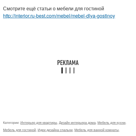
Смотрите ещё статьи о мебели для гостиной
http://interior.ru-best.com/mebel/mebel-dlya-gostinoy
Категории:
Интерьер для квартиры
,
Дизайн интерьера дома
,
Мебель для кухни
,
Мебель для гостиной
,
Идеи дизайна спальни
,
Мебель для ванной комнаты
,