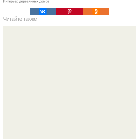
Интерьер деревянных домов
Читайте также
Бетонный интерьер дома в Чехии.
В сети продолжают обсуждать изменения во внешности