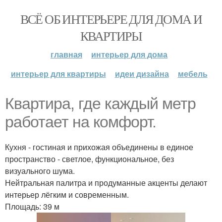
ВСЁ ОБ ИНТЕРЬЕРЕ ДЛЯ ДОМА И
КВАРТИРЫ
главная
интерьер для дома
интерьер для квартиры
идеи дизайна
мебель
Квартира, где каждый метр
работает на комфорт.
Кухня - гостиная и прихожая объединены в единое
пространство - светлое, функциональное, без
визуального шума.
Нейтральная палитра и продуманные акценты делают
интерьер лёгким и современным.
Площадь: 39 м