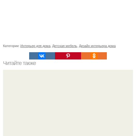
Категории:
Интерьер для дома
,
Детская мебель
,
Дизайн интерьера дома
Читайте также
Резьба по дереву в стиле барокко. Резьба по дереву:
стилистические направления и характерные узоры.