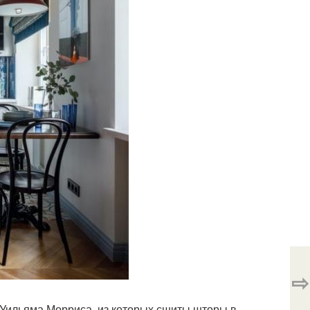
⇨
 Уильяма Морриса, из которых сшиты шторы в