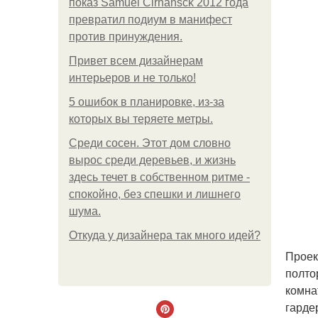
показ Samuel Cirnansck 2012 года
превратил подиум в манифест
против принуждения.
Привет всем дизайнерам
интерьеров и не только!
5 ошибок в планировке, из-за
которых вы теряете метры.
Среди сосен. Этот дом словно
вырос среди деревьев, и жизнь
здесь течет в собственном ритме -
спокойно, без спешки и лишнего
шума.
Откуда у дизайнера так много идей?
Проек
полто
комна
гарде