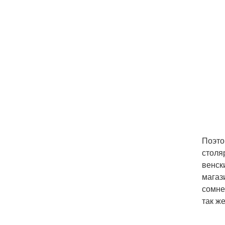
Поэто
столя
венск
магаз
сомне
так ж