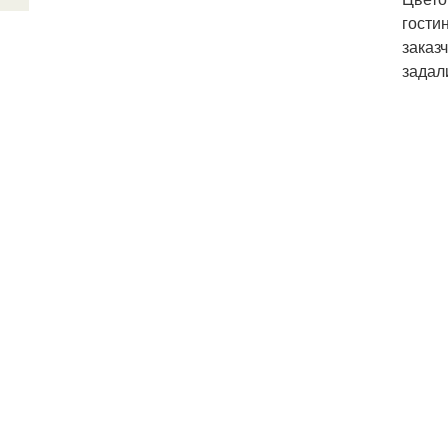
гости
заказ
задал