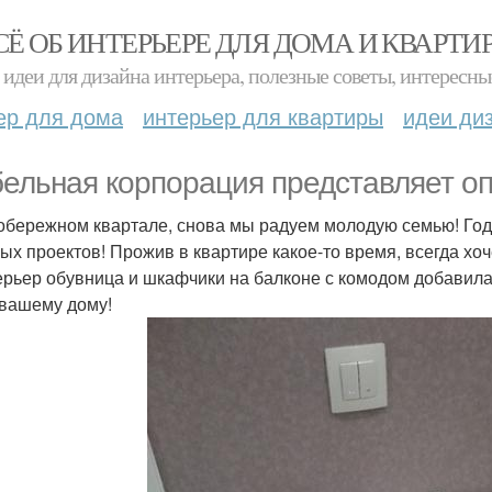
СЁ ОБ ИНТЕРЬЕРЕ ДЛЯ ДОМА И КВАРТИ
идеи для дизайна интерьера, полезные советы, интересны
ер для дома
интерьер для квартиры
идеи ди
ельная корпорация представляет оп
обережном квартале, снова мы радуем молодую семью! Год 
ых проектов! Прожив в квартире какое-то время, всегда хоч
ерьер обувница и шкафчики на балконе с комодом добавилас
вашему дому!