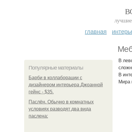
В
лучшие 
главная
интерь
Меб
В лев
сложн
Популярные материалы
В инт
Барби в коллаборации с
Мира 
дизайнером интерьера Джоанной
гейнс - $35.
Паслён. Обычно в комнатных
условиях разводят два вида
паслена: