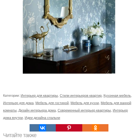
Категории:
Интерьер для квартиры
,
Стили интерьеров квартир
,
Кухонная мебель
,
Интерьер для дома
,
Мебель для гостиной
,
Мебель для кухни
,
Мебель для ванной
комнаты
,
Дизайн интерьера дома
,
Современный интерьер квартиры
,
Интерьер
дома внутри
,
Идеи дизайна спальни
Читайте также