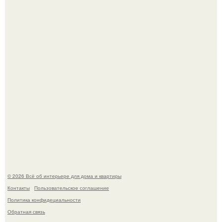
Невеста без права выбора: как показ Samuel Cirnansck
2012 года превратил подиум в манифест против
принуждения.
Сокровища из Hoff.
© 2026 Всё об интерьере для дома и квартиры
Контакты
Пользовательское соглашение
Политика конфидециальности
Обратная связь