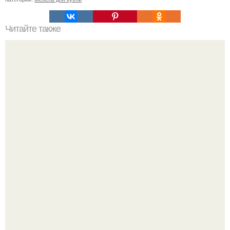
Читайте также
Советские мебельные стенки названия. Вещи века:
советские стенки 80-х.