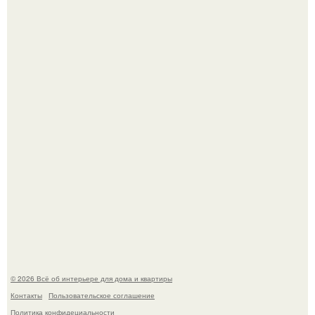
Три года назад мы купили борщевичное поле и
придумали мечту!
Стильная квартира в светлых приятных тонах.
© 2026 Всё об интерьере для дома и квартиры
Контакты
Пользовательское соглашение
Политика конфидециальности