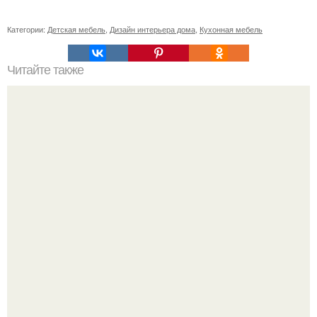
Категории:
Детская мебель
,
Дизайн интерьера дома
,
Кухонная мебель
Читайте также
Новые способы использования привычных вещей.