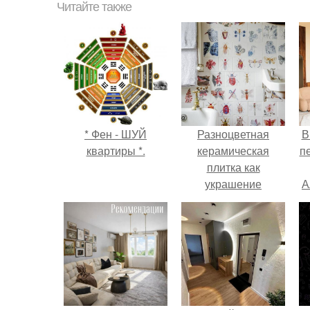
Читайте также
* Фен - ШУЙ
Разноцветная
В
квартиры *.
керамическая
п
плитка как
украшение
А
интерьера.