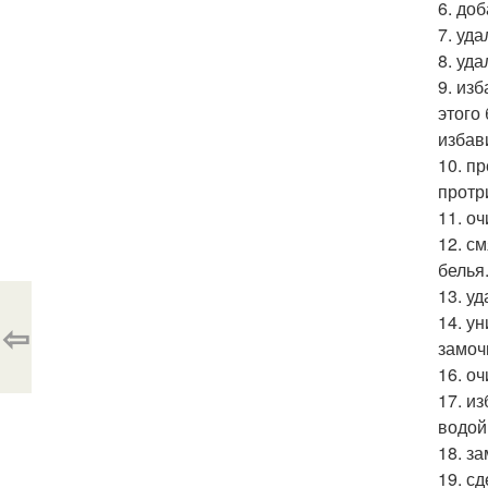
6. до
7. уд
8. уда
9. из
этого
избав
10. п
протр
11. о
12. с
белья
13. у
14. у
⇦
замоч
16. о
17. и
водой
18. з
19. с