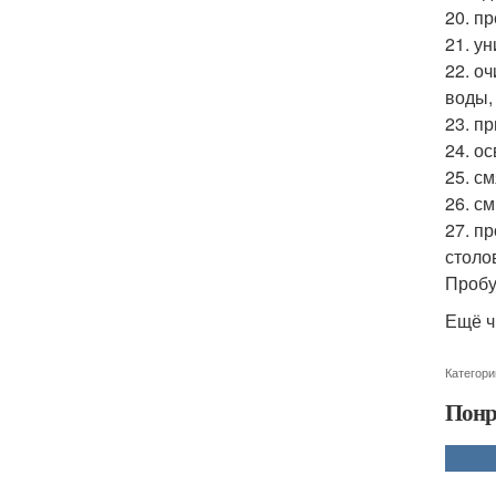
20. п
21. у
22. о
воды,
23. п
24. о
25. с
26. с
27. п
столо
Пробу
Ещё ч
Категори
Понр