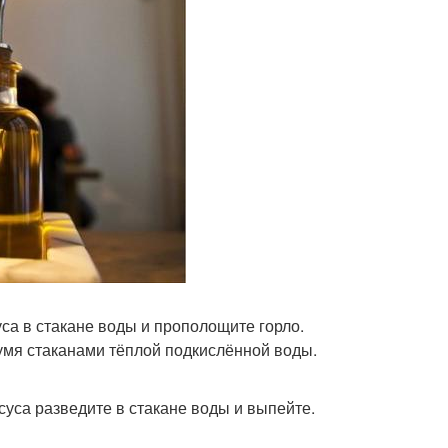
уса в стакане воды и прополощите горло.
вумя стаканами тёплой подкислённой воды.
суса разведите в стакане воды и выпейте.