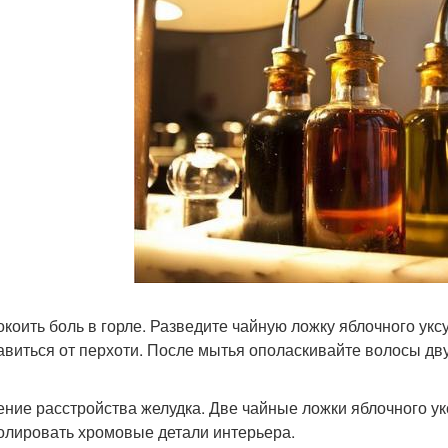
покоить боль в горле. Разведите чайную ложку яблочного укс
бавиться от перхоти. После мытья ополаскивайте волосы д
чение расстройства желудка. Две чайные ложки яблочного ук
полировать хромовые детали интерьера.