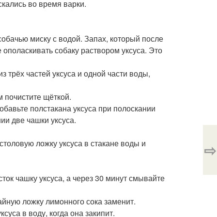
скались во время варки.
 собачью миску с водой. Запах, который после
е ополаскивать собаку раствором уксуса. Это
з трёх частей уксуса и одной части воды,
ом почистите щёткой.
Добавьте полстакана уксуса при полоскании
ии две чашки уксуса.
столовую ложку уксуса в стакане воды и
⇨
 сток чашку уксуса, а через 30 минут смывайте
чайную ложку лимонного сока заменит.
суса в воду, когда она закипит.