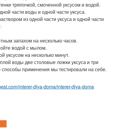
тенки тряпочкой, смоченной уксусом и водой.
ной части воды и одной части уксуса.
раствором из одной части уксуса и одной части
.
иятным запахом на несколько часов.
омойте водой с мылом.
ой уксусом на несколько минут.
ёплой воды две столовые ложки уксуса и три
е способы применения мы тестировали на себе.
ru-best.com/interer-dlya-doma/interer-dlya-doma