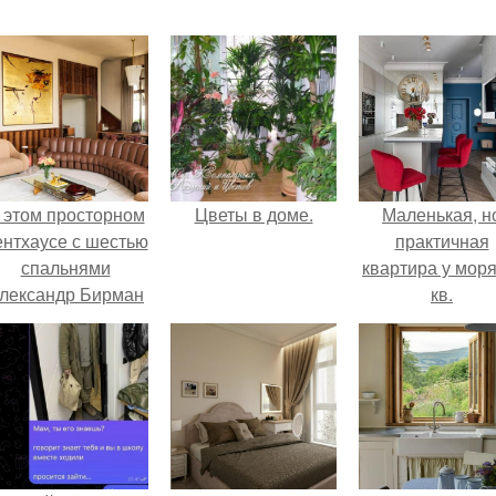
 этом просторном
Цветы в доме.
Маленькая, н
ентхаусе с шестью
практичная
спальнями
квартира у моря
лександр Бирман
кв.
живет со своей
семьей.