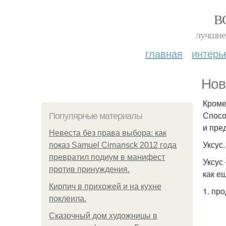
В
лучшие 
главная
интерь
Нов
Кроме
Спосо
Популярные материалы
и пре
Невеста без права выбора: как
Уксус.
показ Samuel Cirnansck 2012 года
превратил подиум в манифест
Уксус
против принуждения.
как е
Кирпич в прихожей и на кухне
1. пр
поклеила.
Сказочный дом художницы в