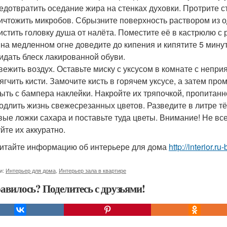
редотвратить оседание жира на стенках духовки. Протрите с
ничтожить микробов. Сбрызните поверхность раствором из од
чистить головку душа от налёта. Поместите её в кастрюлю с 
 на медленном огне доведите до кипения и кипятите 5 минут
ридать блеск лакированной обуви.
свежить воздух. Оставьте миску с уксусом в комнате с непр
мягчить кисти. Замочите кисть в горячем уксусе, а затем пр
мыть с бампера наклейки. Накройте их тряпочкой, пропитанн
родлить жизнь свежесрезанных цветов. Разведите в литре т
вые ложки сахара и поставьте туда цветы. Внимание! Не вс
йте их аккуратно.
итайте информацию об интерьере для дома
http://interior.
и:
Интерьер для дома
,
Интерьер зала в квартире
авилось? Поделитесь с друзьями!