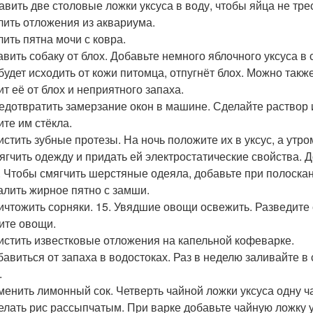
бавить две столовые ложки уксуса в воду, чтобы яйца не тре
алить отложения из аквариума.
лить пятна мочи с ковра.
бавить собаку от блох. Добавьте немного яблочного уксуса в
 будет исходить от кожи питомца, отпугнёт блох. Можно такж
ит её от блох и неприятного запаха.
редотвратить замерзание окон в машине. Сделайте раствор и
ите им стёкла.
чистить зубные протезы. На ночь положите их в уксус, а утр
мягчить одежду и придать ей электростатические свойства. 
. Чтобы смягчить шерстяные одеяла, добавьте при полоскан
далить жирное пятно с замши.
ничтожить сорняки. 15. Увядшие овощи освежить. Разведите 
ите овощи.
чистить известковые отложения на капельной кофеварке.
збавиться от запаха в водостоках. Раз в неделю заливайте в
.
аменить лимонный сок. Четверть чайной ложки уксуса одну 
делать рис рассыпчатым. При варке добавьте чайную ложку ук