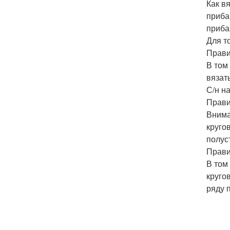
Как в
приба
прибав
Для т
Прави
В том
вязат
С/н на
Прави
Внима
круго
полус
Прави
В том
круго
ряду 