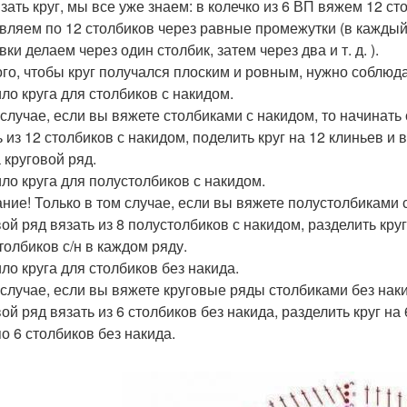
язать круг, мы все уже знаем: в колечко из 6 ВП вяжем 12 с
вляем по 12 столбиков через равные промежутки (в каждый 
ки делаем через один столбик, затем через два и т. д. ).
ого, чтобы круг получался плоским и ровным, нужно соблюда
ло круга для столбиков с накидом.
 случае, если вы вяжете столбиками с накидом, то начинать с
ь из 12 столбиков с накидом, поделить круг на 12 клиньев и
 круговой ряд.
ло круга для полустолбиков с накидом.
ние! Только в том случае, если вы вяжете полустолбиками с 
вой ряд вязать из 8 полустолбиков с накидом, разделить кру
толбиков с/н в каждом ряду.
ло круга для столбиков без накида.
 случае, если вы вяжете круговые ряды столбиками без накид
вой ряд вязать из 6 столбиков без накида, разделить круг н
по 6 столбиков без накида.