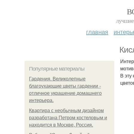
В
лучшие 
главная
интерь
Кис
Интер
мотив
Популярные материалы
В эту
Гардения. Великолепные
цвето
благоухающие цветы гардении -
отличное украшение домашнего
интерьера.
Квартира с необычным дизайном
разработана Петром костеловым и
находится в Москве, Россия.