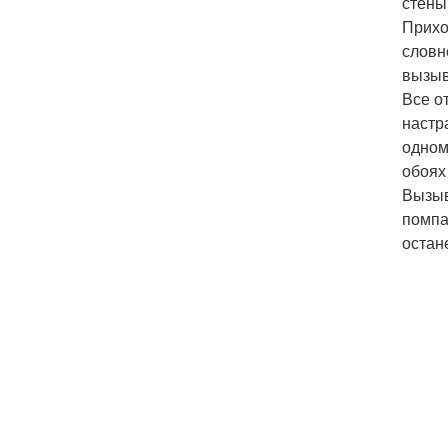
стены
Прихо
словн
вызыв
Все о
настр
одном
обоях
Вызыв
помпа
остан