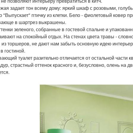
 не позволяют интерьеру превратиться в китч.
жая задает тон всему дому: яркий шкаф с розовыми, голуб
о "Выпускает" птичку из клетки. Бело - фиолетовый ковер п
ающе в шартрез выкрашены.
ттенки зеленого, собранные в гостевой спальне и упакован
аивают на спокойный отдых. На стенах цвета травы - словн
 из торшеров, не дают нам забыть основную идею интерьера.
 в гостиной.
ающий туалет разительно отличается от остальной части к
дур, страстный оттенок красного и, безусловно, олень на дв
ется.