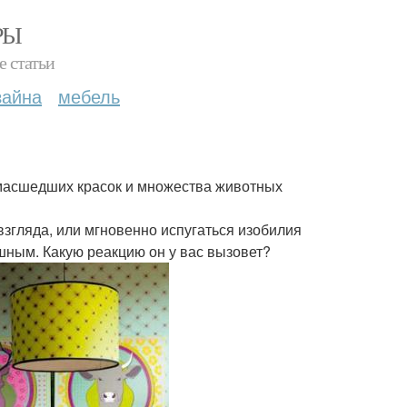
РЫ
е статьи
зайна
мебель
сумасшедших красок и множества животных
згляда, или мгновенно испугаться изобилия
ушным. Какую реакцию он у вас вызовет?