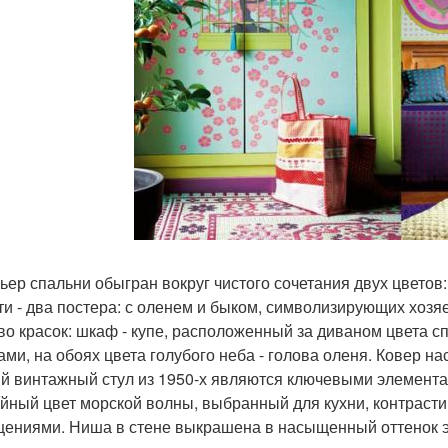
ьер спальни обыгран вокруг чистого сочетания двух цветов:
ти - два постера: с оленем и быком, символизирующих хозя
во красок: шкаф - купе, расположенный за диваном цвета 
ами, на обоях цвета голубого неба - голова оленя. Ковер н
й винтажный стул из 1950-х являются ключевыми элементам
йный цвет морской волны, выбранный для кухни, контрасти
ениями. Ниша в стене выкрашена в насыщенный оттенок эт