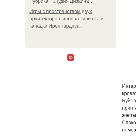
Рубрика: "Студия Дизайна".
Игры с пространством двух
архитекторов: японца эири ота и
канадки Ирен гардпуа.
Интер
крова
Буйст
принт
желты
Споко
помещ