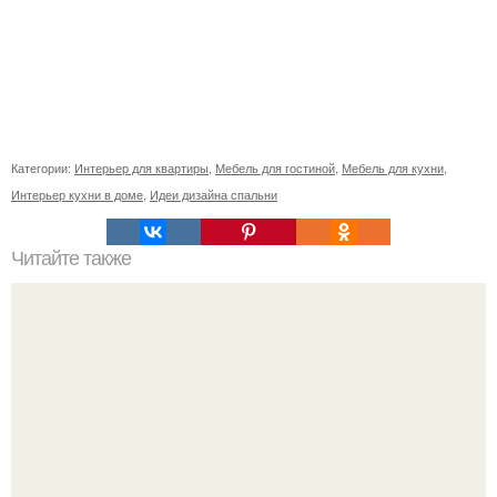
Категории:
Интерьер для квартиры
,
Мебель для гостиной
,
Мебель для кухни
,
Интерьер кухни в доме
,
Идеи дизайна спальни
Читайте также
Советские мебельные стенки названия. Вещи века:
советские стенки 80-х.