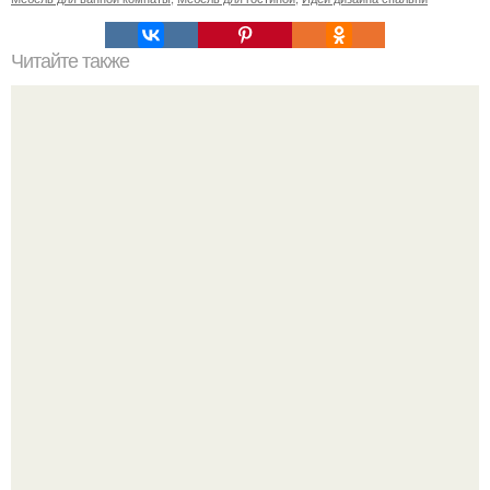
Читайте также
Значение картина с волками. В том случае, если вы
любите вышивать, то наверняка задумывались о том,
что означает та или иная вышитая вами картина.