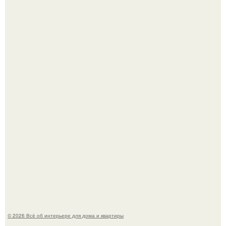
Визуализация квартиры в ЖК "Булычев".
Среди сосен. Этот дом словно вырос среди деревьев, и
жизнь здесь течет в собственном ритме - спокойно, без
спешки и лишнего шума.
© 2026 Всё об интерьере для дома и квартиры