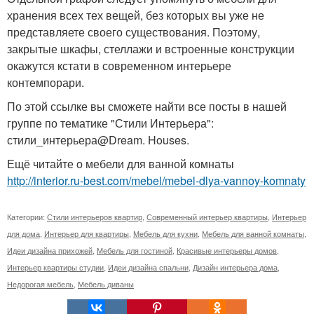
хранения всех тех вещей, без которых вы уже не
представляете своего существования. Поэтому,
закрытые шкафы, стеллажи и встроенные конструкции
окажутся кстати в современном интерьере
контемпорари.
По этой ссылке вы сможете найти все посты в нашей
группе по тематике "Стили Интерьера":
стили_интерьера@Dream. Houses.
Ещё читайте о мебели для ванной комнаты
http://interior.ru-best.com/mebel/mebel-dlya-vannoy-komnaty
Категории:
Стили интерьеров квартир
,
Современный интерьер квартиры
,
Интерьер
для дома
,
Интерьер для квартиры
,
Мебель для кухни
,
Мебель для ванной комнаты
,
Идеи дизайна прихожей
,
Мебель для гостиной
,
Красивые интерьеры домов
,
Интерьер квартиры студии
,
Идеи дизайна спальни
,
Дизайн интерьера дома
,
Недорогая мебель
,
Мебель диваны