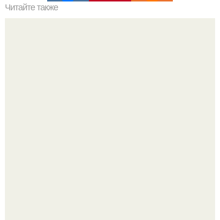
Читайте также
Домашний пятновыводитель. Чудесное средство!
Три инструмента, которые реально связывают квартиру
в единое целое - и ни один из них не требует сносить
стены.