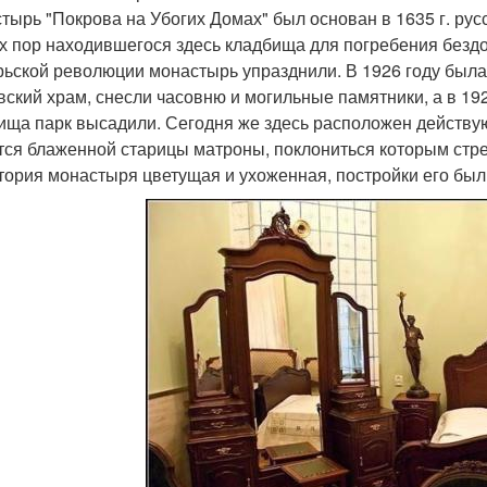
тырь "Покрова на Убогих Домах" был основан в 1635 г. ру
х пор находившегося здесь кладбища для погребения бездо
рьской революции монастырь упразднили. В 1926 году была
вский храм, снесли часовню и могильные памятники, а в 19
ища парк высадили. Сегодня же здесь расположен действую
тся блаженной старицы матроны, поклониться которым ст
тория монастыря цветущая и ухоженная, постройки его был