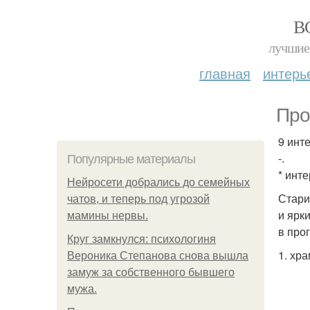
В
лучшие 
главная
интерь
Про
9 инт
-.
Популярные материалы
* инт
Нейросети добрались до семейных
Стари
чатов, и теперь под угрозой
и ярк
мамины нервы.
в про
Круг замкнулся: психологиня
1. хр
Вероника Степанова снова вышла
замуж за собственного бывшего
мужа.