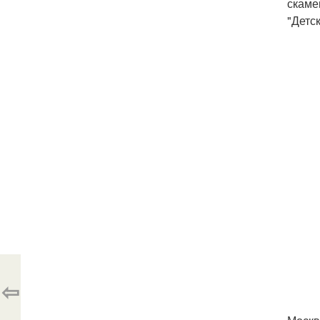
скаме
"Детс
⇦