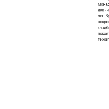
Монас
давни
октяб
покро
кладб
покоя
терри