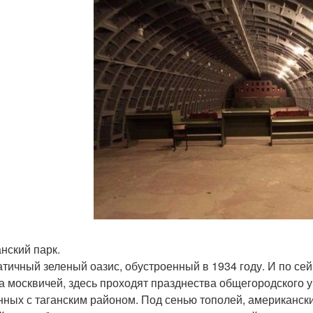
анский парк.
тичный зеленый оазис, обустроенный в 1934 году. И по се
а москвичей, здесь проходят празднества общегородского 
нных с таганским районом. Под сенью тополей, американс