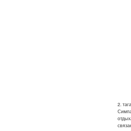
2. таг
Симпа
отдых
связа