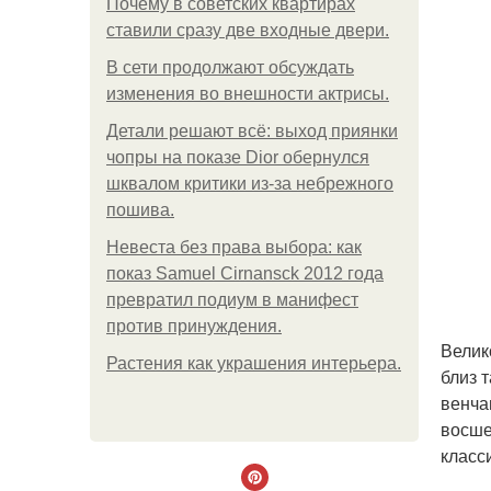
Почему в советских квартирах
ставили сразу две входные двери.
В сети продолжают обсуждать
изменения во внешности актрисы.
Детали решают всё: выход приянки
чопры на показе Dior обернулся
шквалом критики из-за небрежного
пошива.
Невеста без права выбора: как
показ Samuel Cirnansck 2012 года
превратил подиум в манифест
против принуждения.
Велик
Растения как украшения интерьера.
близ 
венча
восше
класс