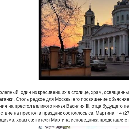
олепный, один из красивейших в столице, храм, освященны
таганки. Столь редкое для Москвы его посвящение объясняет
ния на престол великого князя Василия III, отца будущего п
ствие на престол в праздник состоялось св. Мартина, 14 (2
ицизма, храм святителя Мартина исповедника представляет