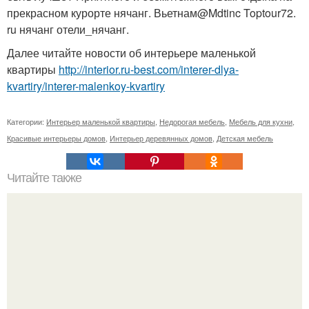
прекрасном курорте нячанг. Вьетнам@Mdtinc Toptour72.
ru нячанг отели_нячанг.
Далее читайте новости об интерьере маленькой
квартиры
http://interior.ru-best.com/interer-dlya-
kvartiry/interer-malenkoy-kvartiry
Категории:
Интерьер маленькой квартиры
,
Недорогая мебель
,
Мебель для кухни
,
Красивые интерьеры домов
,
Интерьер деревянных домов
,
Детская мебель
Читайте также
50 заповедей Карима Рашида: о дизайне, диете, деньгах