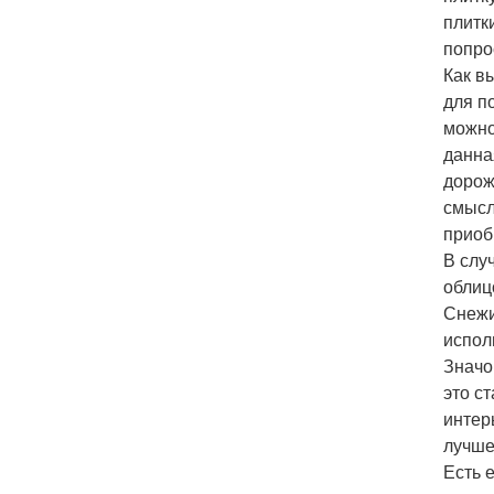
плитк
попро
Как в
для п
можно
данна
дорож
смысл
приоб
В слу
облиц
Снежи
испол
Значо
это с
интер
лучше
Есть 