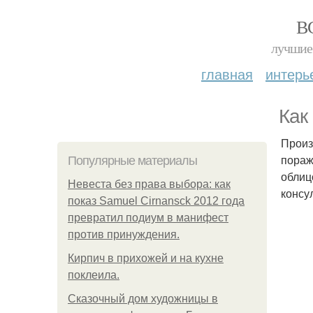
В
лучшие 
главная
интерь
Как
Произ
пораж
Популярные материалы
облиц
Невеста без права выбора: как
консу
показ Samuel Cirnansck 2012 года
превратил подиум в манифест
против принуждения.
Кирпич в прихожей и на кухне
поклеила.
Сказочный дом художницы в