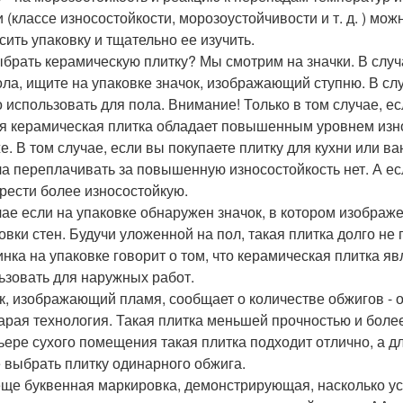
и (классе износостойкости, морозоустойчивости и т. д. ) мо
сить упаковку и тщательно ее изучить.
ыбрать керамическую плитку? Мы смотрим на значки. В случ
ола, ищите на упаковке значок, изображающий ступню. В слу
 использовать для пола. Внимание! Только в том случае, е
я керамическая плитка обладает повышенным уровнем износ
е. В том случае, если вы покупаете плитку для кухни или ван
а переплачивать за повышенную износостойкость нет. А ес
рести более износостойкую.
чае если на упаковке обнаружен значок, в котором изображе
овки стен. Будучи уложенной на пол, такая плитка долго не 
нка на упаковке говорит о том, что керамическая плитка я
ьзовать для наружных работ.
к, изображающий пламя, сообщает о количестве обжигов - об
тарая технология. Такая плитка меньшей прочностью и боле
ьере сухого помещения такая плитка подходит отлично, а дл
 выбрать плитку одинарного обжига.
еще буквенная маркировка, демонстрирующая, насколько ус