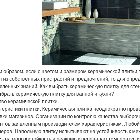
им образом, если с цветом и размером керамической плитки 
я из собственных пристрастий и предпочтений, то для опре
еленных знаний. Как выбрать керамическую плитку для сте
ыбрать керамическую плитку для ванной и кухни?
тво керамической плитки.
теристики плитки. Керамическая плитка неоднократно прове
вки магазинов. Организации по контролю качества выбороч
нтов заявленным производителем характеристикам. Любой 
меров. Напольную плитку испытывают на устойчивость к ме
у - на морозостойкость и реакцию к перепадам температур