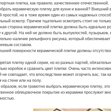
портная плитка, как правило, качественнее отечественной.
ыбрать керамическую плитку для кухни и ванной? Внешний 
 простой, но в тоже время один из самых надежных способ
льный осмотр. Причем тщательно осмотреть стоит не только
ная сторона керамической плитки должна быть идеально ро
у к другой. На ней не должно быть выпуклостей, пузырьков,
тельно наличие рельефного рисунка, который обеспечивае
леевым составом.
ешней поверхности керамической плитки должны отсутство
ретая плитку одной серии, но из разных партий, обязатель
лько коробок и сравнить цвет плитки. Очень часто интенсив
й не совпадает, что впоследствии может огорчить вас, так
м на стене или на полу.
 образом, если грамотно выбрать керамическую плитку, это 
твенное облицовочное покрытие из керамики прослужит мн
чностью.