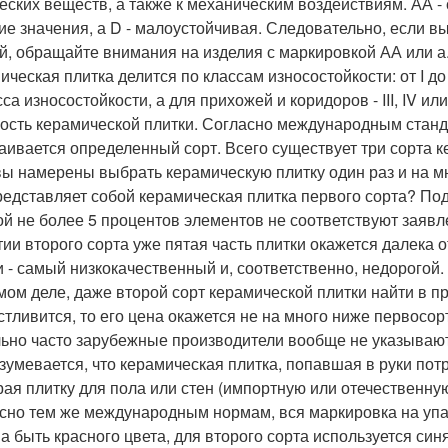
еских веществ, а также к механическим воздействиям. АА - с
ие значения, а D - малоустойчивая. Следовательно, если в
й, обращайте внимания на изделия с маркировкой АА или а
ическая плитка делится по классам износостойкости: от I до
асса износостойкости, а для прихожей и коридоров - III, IV или
ость керамической плитки. Согласно международным станд
аивается определенный сорт. Всего существует три сорта 
вы намерены выбрать керамическую плитку один раз и на м
редставляет собой керамическая плитка первого сорта? По
ой не более 5 процентов элементов не соответствуют заяв
тии второго сорта уже пятая часть плитки окажется далека 
и - самый низкокачественный и, соответственно, недорогой.
мом деле, даже второй сорт керамической плитки найти в п
стливится, то его цена окажется не на много ниже первосор
ьно часто зарубежные производители вообще не указывают 
зумевается, что керамическая плитка, попавшая в руки потр
ая плитку для пола или стен (импортную или отечественную
сно тем же международным нормам, вся маркировка на упа
а быть красного цвета, для второго сорта используется синя