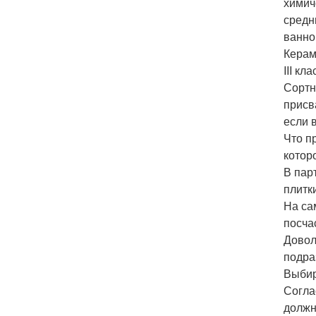
химич
средн
ванно
Керам
III кл
Сортн
присв
если 
Что п
котор
В пар
плитк
На са
посча
Довол
подра
Выбир
Согла
должн