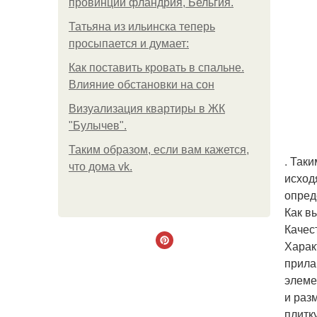
провинции фландрия, Бельгия.
Татьяна из ильинска теперь
просыпается и думает:
Как поставить кровать в спальне.
Влияние обстановки на сон
Визуализация квартиры в ЖК
"Булычев".
Таким образом, если вам кажется,
. Так
что дома vk.
исход
опред
Как в
Качес
Харак
прила
элеме
и раз
плитк