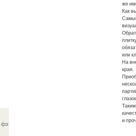
же им
Как в
Самый
визуа
Обрат
плитк
обяза
или к
На вн
края.
Приоб
неско
парти
глазо
Таким
качес
и про
⇦